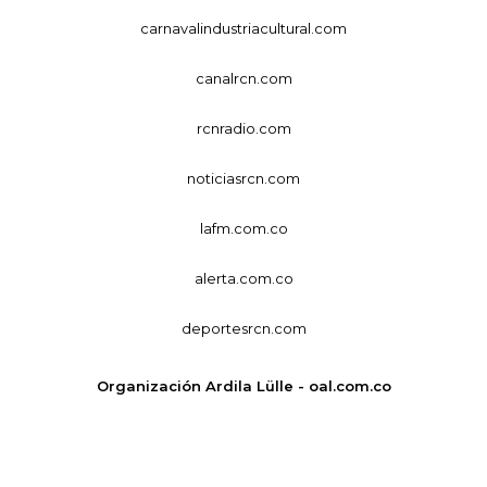
carnavalindustriacultural.com
canalrcn.com
rcnradio.com
noticiasrcn.com
lafm.com.co
alerta.com.co
deportesrcn.com
Organización Ardila Lülle - oal.com.co