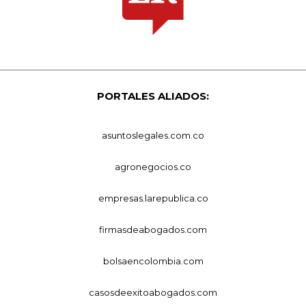
PORTALES ALIADOS:
asuntoslegales.com.co
agronegocios.co
empresas.larepublica.co
firmasdeabogados.com
bolsaencolombia.com
casosdeexitoabogados.com