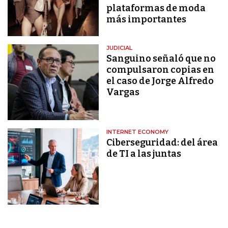
plataformas de moda
más importantes
JUDICIAL
Sanguino señaló que no
compulsaron copias en
el caso de Jorge Alfredo
Vargas
INTERNET ECONOMY
Ciberseguridad: del área
de TI a las juntas