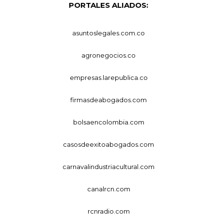
PORTALES ALIADOS:
asuntoslegales.com.co
agronegocios.co
empresas.larepublica.co
firmasdeabogados.com
bolsaencolombia.com
casosdeexitoabogados.com
carnavalindustriacultural.com
canalrcn.com
rcnradio.com