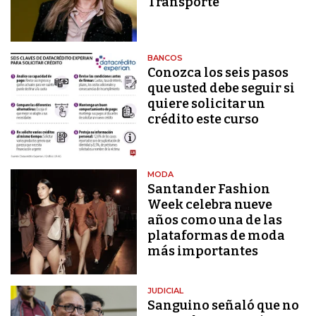
Transporte
BANCOS
Conozca los seis pasos
que usted debe seguir si
quiere solicitar un
crédito este curso
MODA
Santander Fashion
Week celebra nueve
años como una de las
plataformas de moda
más importantes
JUDICIAL
Sanguino señaló que no