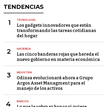
TENDENCIAS
TECNOLOGÍA
1
Los gadgets innovadores que están
transformando las tareas cotidianas
del hogar
HACIENDA
2
Las cinco banderas rojas que hereda el
nuevo gobierno en materia económica
INDUSTRIA
3
Odinsa evolucionará ahora a Grupo
Argos Asset Managment para el
manejo de los activos
BANCOS
4
Lo que le cobra su banco si quiere