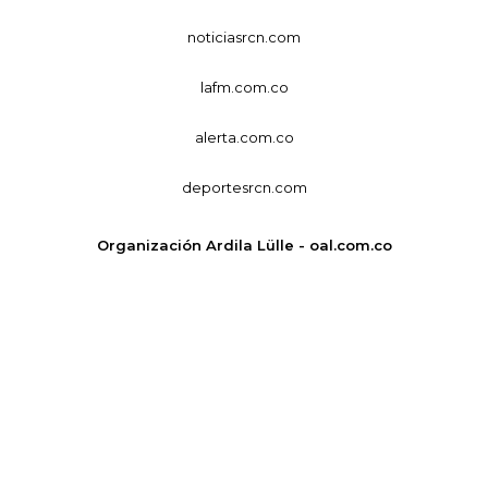
noticiasrcn.com
lafm.com.co
alerta.com.co
deportesrcn.com
Organización Ardila Lülle - oal.com.co