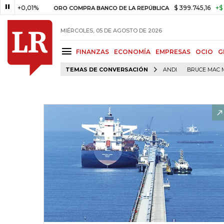
0,01%
$ 399.745,16
+$ 2.295,7
ORO COMPRA BANCO DE LA REPÚBLICA
MIÉRCOLES, 05 DE AGOSTO DE 2026
FINANZAS
ECONOMÍA
EMPRESAS
OCIO
G
TEMAS DE CONVERSACIÓN
ANDI
BRUCE MAC 