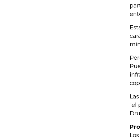
par
ent
Est
car
min
Per
Pue
inf
cop
Las
“el
Dr
Pro
Los