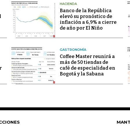
HACIENDA
Banco de la República
l
elevó su pronóstico de
inflación a 6,9% a cierre
de año por El Niño
GASTRONOMÍA
Coffee Master reunirá a
más de 50 tiendas de
r
café de especialidad en
Bogotá y la Sabana
CCIONES
MANT