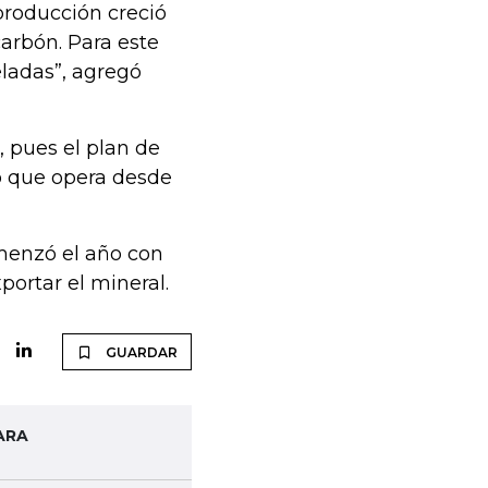
producción creció
carbón. Para este
eladas”, agregó
, pues el plan de
to que opera desde
omenzó el año con
portar el mineral.
GUARDAR
ARA