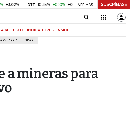
SUSCRÍBASE
02%
10,34%
+0,10%
+0,98%
$ 416,86
+$ 0,05
+0,01
DTF
UVR
VER MÁS
CAJA FUERTE
INDICADORES
INSIDE
NÓMENO DE EL NIÑO
re a mineras para
vo