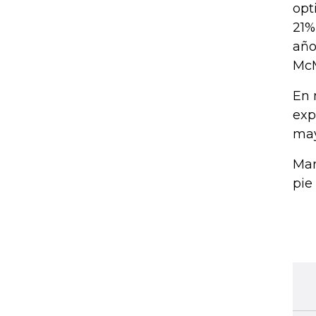
opt
21%
año
Mc
En 
exp
may
Man
pie