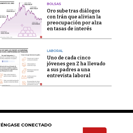
BOLSAS
Oro sube tras diálogos
con Irán que alivian la
preocupación por alza
en tasas de interés
LABORAL
Uno de cada cinco
jóvenes gen Z ha llevado
a sus padres a una
entrevista laboral
ÉNGASE CONECTADO