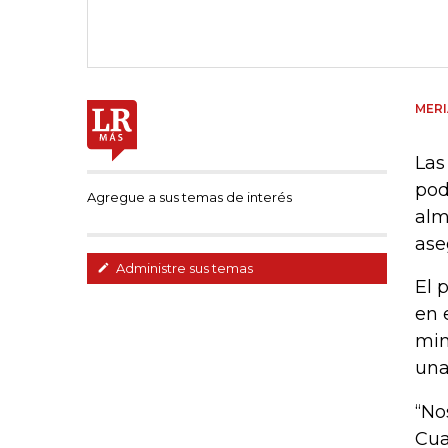
MER
Las
pod
Agregue a sus temas de interés
alm
ase
Administre sus temas
El 
en 
min
una
“No
Cua