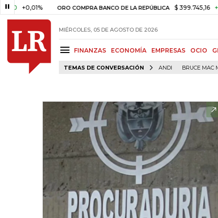
+0,01%
$ 399.745,16
+$ 2.295
ORO COMPRA BANCO DE LA REPÚBLICA
MIÉRCOLES, 05 DE AGOSTO DE 2026
FINANZAS
ECONOMÍA
EMPRESAS
OCIO
G
TEMAS DE CONVERSACIÓN
ANDI
BRUCE MAC 