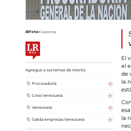
Foto:
Colprensa
El 
el 
Agregue a sus temas de interés
de 
la 
Procuraduría
est
Crisis Venezuela
Com
Venezuela
esa
la 
Salida empresas Venezuela
nec