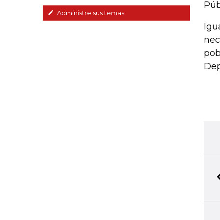
Púb
Administre sus temas
Igu
nec
pob
Dep