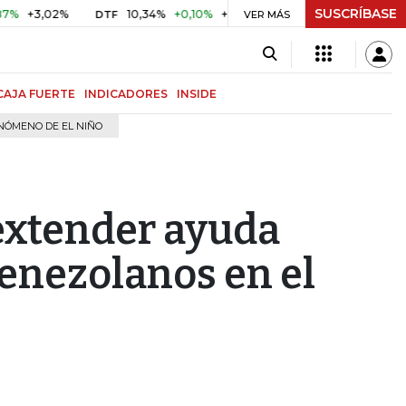
SUSCRÍBASE
3,02%
10,34%
+0,10%
+0,98%
$ 416,86
+$ 0,05
+0,
DTF
VER MÁS
UVR
CAJA FUERTE
INDICADORES
INSIDE
NÓMENO DE EL NIÑO
extender ayuda
enezolanos en el