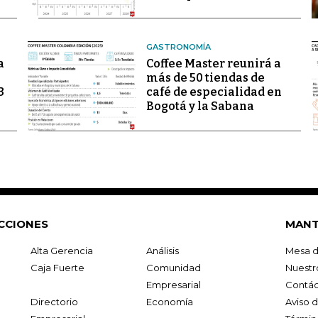
GASTRONOMÍA
a
Coffee Master reunirá a
más de 50 tiendas de
3
café de especialidad en
Bogotá y la Sabana
CCIONES
MANT
Alta Gerencia
Análisis
Mesa d
Caja Fuerte
Comunidad
Nuestr
Empresarial
Contác
Directorio
Economía
Aviso 