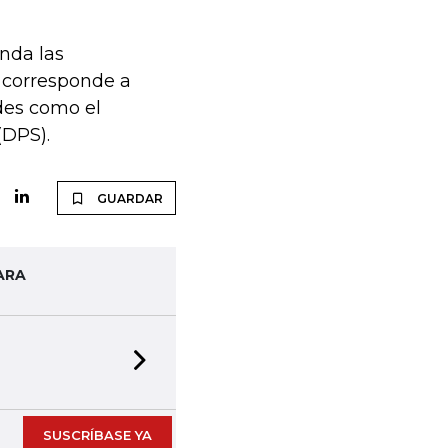
nda las
 corresponde a
des como el
(DPS).
GUARDAR
ARA
Next slide
SUSCRÍBASE YA