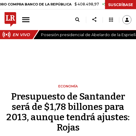
$ 408.498,97
+$ 8.753,81
+2,19%
OMPRA BANCO DE LA REPÚBLICA
SUSCRÍBASE
EN VIVO
Posesión presidencial de Abelardo de la Espriell
ECONOMÍA
Presupuesto de Santander
será de $1,78 billones para
2013, aunque tendrá ajustes:
Rojas