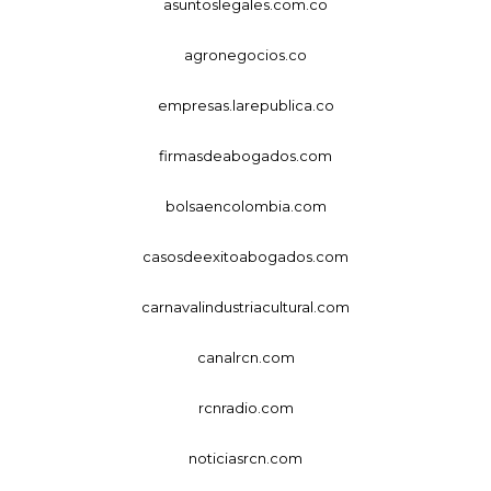
asuntoslegales.com.co
agronegocios.co
empresas.larepublica.co
firmasdeabogados.com
bolsaencolombia.com
casosdeexitoabogados.com
carnavalindustriacultural.com
canalrcn.com
rcnradio.com
noticiasrcn.com