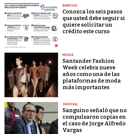
BANCOS
Conozca los seis pasos
que usted debe seguir si
quiere solicitar un
crédito este curso
MODA
Santander Fashion
Week celebra nueve
años como una de las
plataformas de moda
más importantes
JUDICIAL
Sanguino señaló que no
compulsaron copias en
el caso de Jorge Alfredo
Vargas