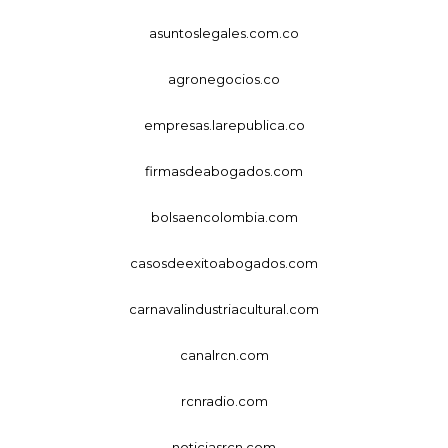
asuntoslegales.com.co
agronegocios.co
empresas.larepublica.co
firmasdeabogados.com
bolsaencolombia.com
casosdeexitoabogados.com
carnavalindustriacultural.com
canalrcn.com
rcnradio.com
noticiasrcn.com