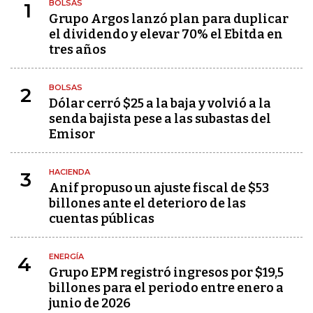
BOLSAS
1
Grupo Argos lanzó plan para duplicar
el dividendo y elevar 70% el Ebitda en
tres años
BOLSAS
2
Dólar cerró $25 a la baja y volvió a la
senda bajista pese a las subastas del
Emisor
HACIENDA
3
Anif propuso un ajuste fiscal de $53
billones ante el deterioro de las
cuentas públicas
ENERGÍA
4
Grupo EPM registró ingresos por $19,5
billones para el periodo entre enero a
junio de 2026