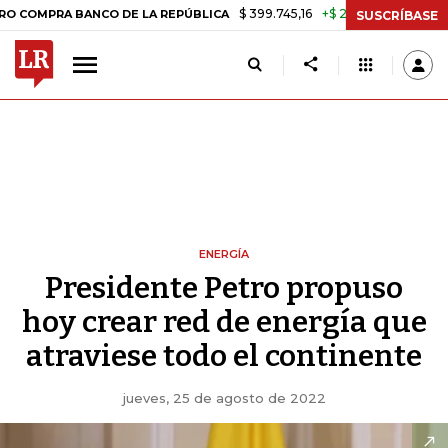
$ 399.745,16
+$ 2.295,71
+0,58%
RA BANCO DE LA REPÚBLICA
TASA
SUSCRÍBASE
ENERGÍA
Presidente Petro propuso
hoy crear red de energía que
atraviese todo el continente
jueves, 25 de agosto de 2022