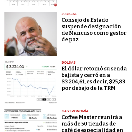
JUDICIAL
Consejo de Estado
suspende designación
de Mancuso como gestor
de paz
BOLSAS
El dólar retomó su senda
bajista y cerró en a
$3.204,61, es decir, $25,83
por debajo de la TRM
GASTRONOMÍA
Coffee Master reunirá a
más de 50 tiendas de
café de especialidad en