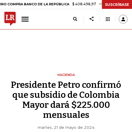
$ 408.498,97
+$ 8.753,81
+2,19%
RA BANCO DE LA REPÚBLICA
TA
SUSCRÍBASE
HACIENDA
Presidente Petro confirmó
que subsidio de Colombia
Mayor dará $225.000
mensuales
martes, 21 de mayo de 2024