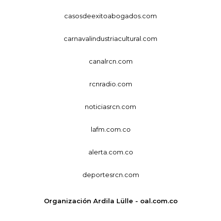
casosdeexitoabogados.com
carnavalindustriacultural.com
canalrcn.com
rcnradio.com
noticiasrcn.com
lafm.com.co
alerta.com.co
deportesrcn.com
Organización Ardila Lülle - oal.com.co