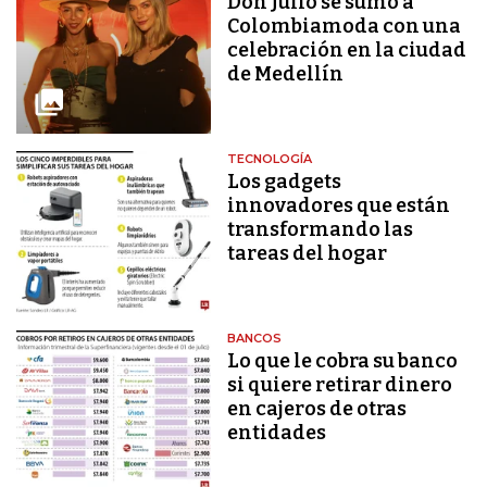
Don Julio se sumó a
Colombiamoda con una
celebración en la ciudad
de Medellín
TECNOLOGÍA
Los gadgets
innovadores que están
transformando las
tareas del hogar
BANCOS
Lo que le cobra su banco
si quiere retirar dinero
en cajeros de otras
entidades