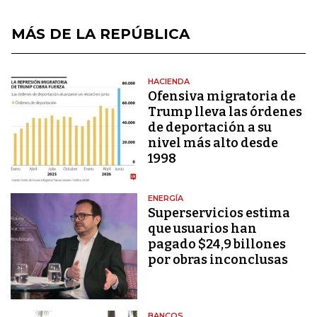
MÁS DE LA REPÚBLICA
HACIENDA
Ofensiva migratoria de
Trump lleva las órdenes
de deportación a su
nivel más alto desde
1998
ENERGÍA
Superservicios estima
que usuarios han
pagado $24,9 billones
por obras inconclusas
BANCOS