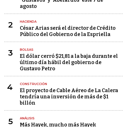
"Gustavos" y "Abelardos" este 7 de
agosto
HACIENDA
2
César Arias será el director de Crédito
Público del Gobierno de la Espriella
BOLSAS
3
El dólar cerró $21,81 a la baja durante el
último día hábil del gobierno de
Gustavo Petro
CONSTRUCCIÓN
4
El proyecto de Cable Aéreo de La Calera
tendría una inversión de más de $1
billón
ANÁLISIS
5
Más Hayek, mucho más Hayek