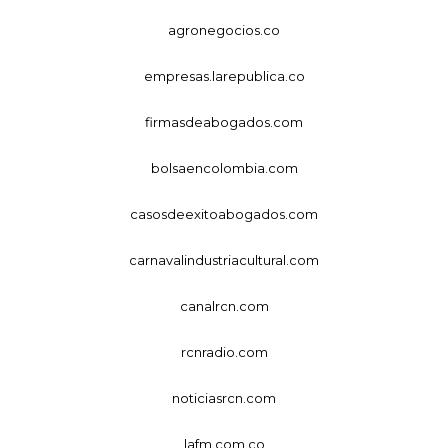
agronegocios.co
empresas.larepublica.co
firmasdeabogados.com
bolsaencolombia.com
casosdeexitoabogados.com
carnavalindustriacultural.com
canalrcn.com
rcnradio.com
noticiasrcn.com
lafm.com.co