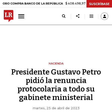
$ 408.498,97
+$ 8.753,81
+2,19%
MPRA BANCO DE LA REPÚBLICA
T
SUSCRÍBASE
HACIENDA
Presidente Gustavo Petro
pidió la renuncia
protocolaria a todo su
gabinete ministerial
martes, 25 de abril de 2023