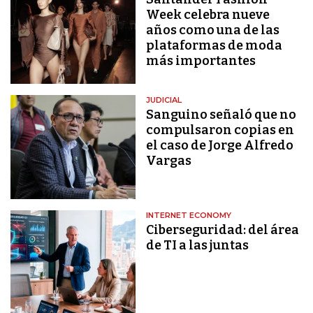
Week celebra nueve
años como una de las
plataformas de moda
más importantes
JUDICIAL
Sanguino señaló que no
compulsaron copias en
el caso de Jorge Alfredo
Vargas
INTERNET ECONOMY
Ciberseguridad: del área
de TI a las juntas