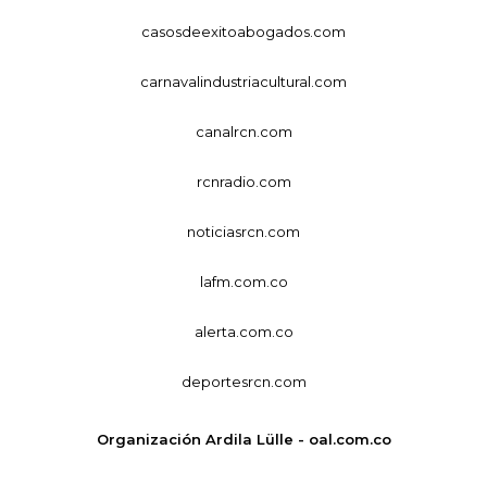
casosdeexitoabogados.com
carnavalindustriacultural.com
canalrcn.com
rcnradio.com
noticiasrcn.com
lafm.com.co
alerta.com.co
deportesrcn.com
Organización Ardila Lülle - oal.com.co