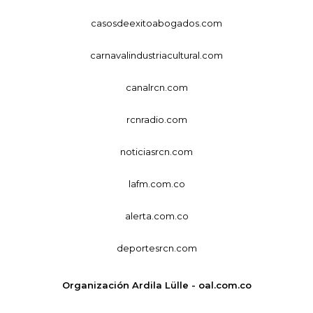
casosdeexitoabogados.com
carnavalindustriacultural.com
canalrcn.com
rcnradio.com
noticiasrcn.com
lafm.com.co
alerta.com.co
deportesrcn.com
Organización Ardila Lülle - oal.com.co