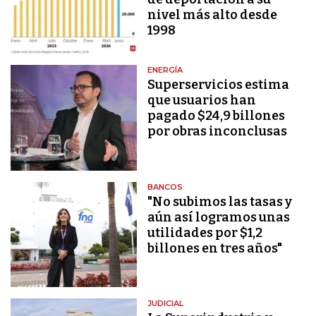
nivel más alto desde
1998
ENERGÍA
Superservicios estima
que usuarios han
pagado $24,9 billones
por obras inconclusas
BANCOS
"No subimos las tasas y
aún así logramos unas
utilidades por $1,2
billones en tres años"
JUDICIAL