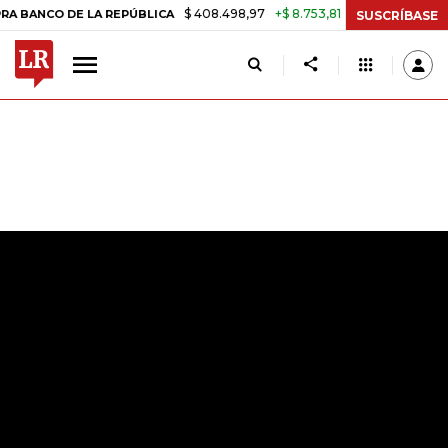
$ 408.498,97
+$ 8.753,81
+2,19%
 DE LA REPÚBLICA
TASA DE USU
SUSCRÍBASE