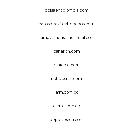
bolsaencolombia.com
casosdeexitoabogados.com
carnavalindustriacultural.com
canalrcn.com
rcnradio.com
noticiasrcn.com
lafm.com.co
alerta.com.co
deportesrcn.com