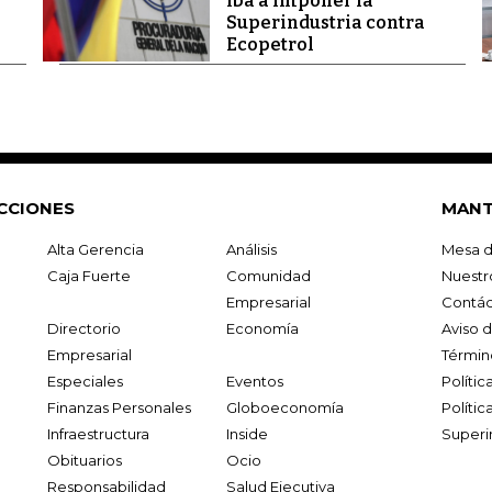
iba a imponer la
Superindustria contra
Ecopetrol
CCIONES
MANT
Alta Gerencia
Análisis
Mesa d
Caja Fuerte
Comunidad
Nuestr
Empresarial
Contác
Directorio
Economía
Aviso 
Empresarial
Términ
Especiales
Eventos
Políti
Finanzas Personales
Globoeconomía
Polític
Infraestructura
Inside
Superi
Obituarios
Ocio
Responsabilidad
Salud Ejecutiva