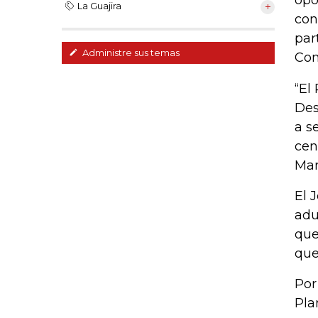
opo
La Guajira
con
par
Administre sus temas
Con
“El
Des
a s
cen
Man
El 
adu
que
que
Por
Pla