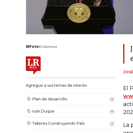
Foto:
Colprensa
JOSÉ
Agregue a sus temas de interés
El 
www
Plan de desarrollo
act
Iván Duque
202
Talleres Construyendo País
La 