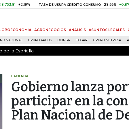
 de la Espriella
81
+2,19%
29,66%
+0,87%
+3,
TASA DE USURA CRÉDITO CONSUMO
LOBOECONOMÍA
AGRONEGOCIOS
ANÁLISIS
ASUNTOS LEGALES
RNO NACIONAL
GRUPO ARGOS
ODINSA
HOGAR
GRUPO NUTRESA
A
 de la Espriella
HACIENDA
Gobierno lanza por
participar en la co
Plan Nacional de D