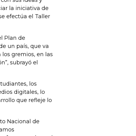
con sus ideas y
ar la iniciativa de
e efectúa el Taller
el Plan de
 de un país, que va
 los gremios, en las
ón”, subrayó el
tudiantes, los
ios digitales, lo
rollo que refleje lo
nto Nacional de
tamos