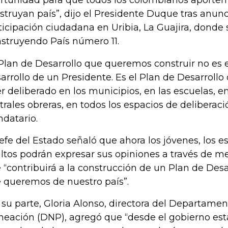
rtunidad para que todos los colombianos aporten 
struyan país”, dijo el Presidente Duque tras anunci
ticipación ciudadana en Uribia, La Guajira, donde s
struyendo País número 11.
 Plan de Desarrollo que queremos construir no es 
arrollo de un Presidente. Es el Plan de Desarrollo
er deliberado en los municipios, en las escuelas, en
trales obreras, en todos los espacios de deliberaci
datario.
Jefe del Estado señaló que ahora los jóvenes, los es
ltos podrán expresar sus opiniones a través de med
 “contribuirá a la construcción de un Plan de Desar
 queremos de nuestro país”.
 su parte, Gloria Alonso, directora del Departame
neación (DNP), agregó que “desde el gobierno es