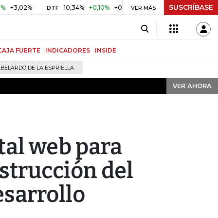
SUSCRÍBASE
VER AHORA
02%
10,34%
+0,10%
+0,98%
$ 416,91
+$ 0,05
+0,01
DTF
UVR
VER MÁS
CAJA FUERTE
INDICADORES
INSIDE
BELARDO DE LA ESPRIELLA
VER AHORA
tal web para
nstrucción del
esarrollo