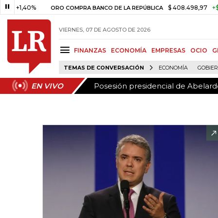
Posesión presidencial de Abelardo
EN VIVO
1,40%
$ 408.498,97
+$ 8.753,
ORO COMPRA BANCO DE LA REPÚBLICA
VIERNES, 07 DE AGOSTO DE 2026
FINANZAS
ECONOMÍA
EMPRESAS
OCIO
G
TEMAS DE CONVERSACIÓN
ECONOMÍA
GOBIE
Posesión presidencial de Abelardo
EN VIVO