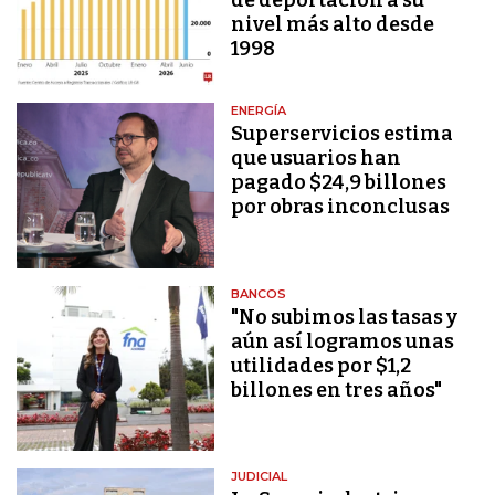
nivel más alto desde
1998
ENERGÍA
Superservicios estima
que usuarios han
pagado $24,9 billones
por obras inconclusas
BANCOS
"No subimos las tasas y
aún así logramos unas
utilidades por $1,2
billones en tres años"
JUDICIAL