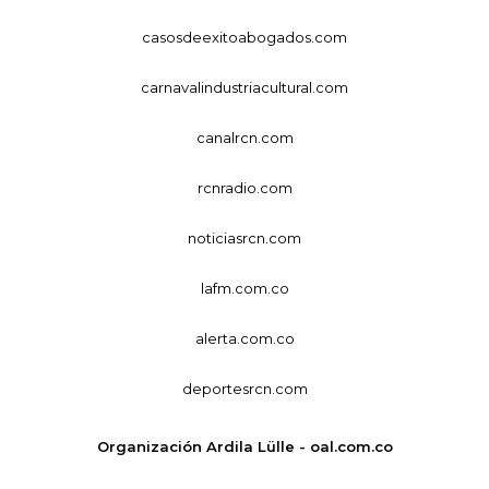
casosdeexitoabogados.com
carnavalindustriacultural.com
canalrcn.com
rcnradio.com
noticiasrcn.com
lafm.com.co
alerta.com.co
deportesrcn.com
Organización Ardila Lülle - oal.com.co