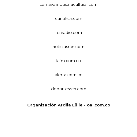
carnavalindustriacultural.com
canalrcn.com
rcnradio.com
noticiasrcn.com
lafm.com.co
alerta.com.co
deportesrcn.com
Organización Ardila Lülle - oal.com.co