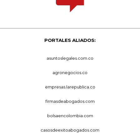
PORTALES ALIADOS:
asuntoslegales.com.co
agronegocios.co
empresas.larepublica.co
firmasdeabogados.com
bolsaencolombia.com
casosdeexitoabogados.com