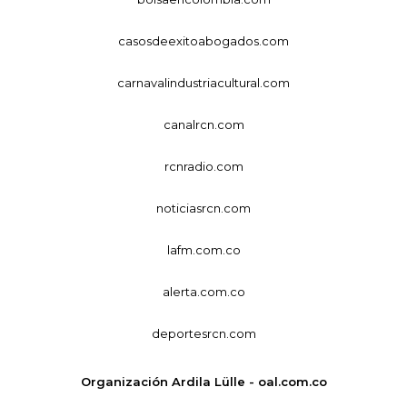
casosdeexitoabogados.com
carnavalindustriacultural.com
canalrcn.com
rcnradio.com
noticiasrcn.com
lafm.com.co
alerta.com.co
deportesrcn.com
Organización Ardila Lülle - oal.com.co