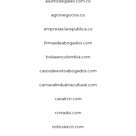
asuntoslegales.com.co
agronegocios.co
empresas.larepublica.co
firmasdeabogados.com
bolsaencolombia.com
casosdeexitoabogados.com
carnavalindustriacultural.com
canalrcn.com
rcnradio.com
noticiasrcn.com