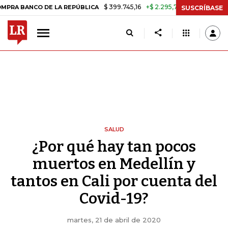
$ 399.745,16
+$ 2.295,71
+0,58%
O DE LA REPÚBLICA
TASA DE US
SUSCRÍBASE
SALUD
¿Por qué hay tan pocos
muertos en Medellín y
tantos en Cali por cuenta del
Covid-19?
martes, 21 de abril de 2020