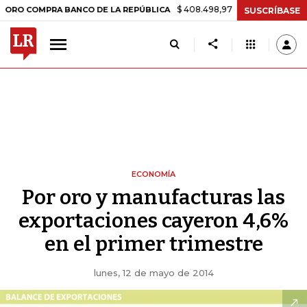
$ 408.498,97
+$ 8.753,81
+2,19%
PRA BANCO DE LA REPÚBLICA
T
SUSCRÍBASE
ECONOMÍA
Por oro y manufacturas las
exportaciones cayeron 4,6%
en el primer trimestre
lunes, 12 de mayo de 2014