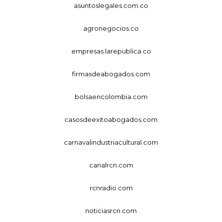
asuntoslegales.com.co
agronegocios.co
empresas.larepublica.co
firmasdeabogados.com
bolsaencolombia.com
casosdeexitoabogados.com
carnavalindustriacultural.com
canalrcn.com
rcnradio.com
noticiasrcn.com