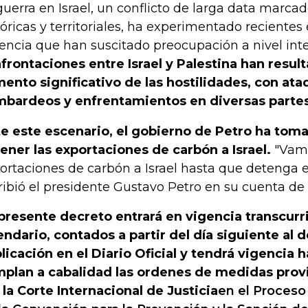
guerra en Israel, un conflicto de larga data marca
tóricas y territoriales, ha experimentado recientes
lencia que han suscitado preocupación a nivel int
frontaciones entre Israel y Palestina han resul
ento significativo de las hostilidades, con ata
bardeos y enfrentamientos en diversas partes 
e este escenario, el gobierno de Petro ha toma
ener las exportaciones de carbón a Israel.
"Vamo
ortaciones de carbón a Israel hasta que detenga e
ribió el presidente Gustavo Petro en su cuenta de 
 presente decreto entrará en vigencia transcurr
endario, contados a partir del día siguiente al d
licación en el Diario Oficial y tendrá vigencia 
plan a cabalidad las ordenes de medidas prov
 la Corte Internacional de Justicia
en el Proceso 