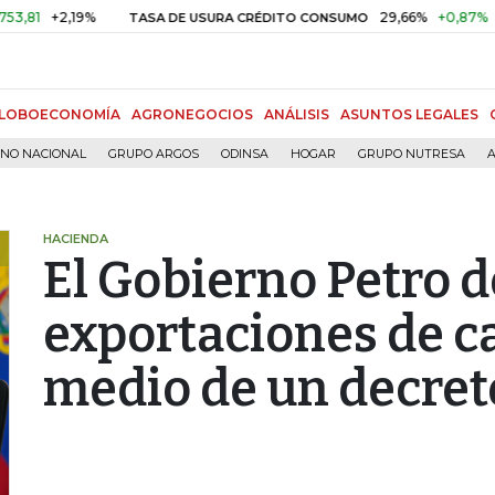
2,19%
29,66%
+0,87%
+3,02%
TASA DE USURA CRÉDITO CONSUMO
LOBOECONOMÍA
AGRONEGOCIOS
ANÁLISIS
ASUNTOS LEGALES
RNO NACIONAL
GRUPO ARGOS
ODINSA
HOGAR
GRUPO NUTRESA
A
HACIENDA
El Gobierno Petro 
exportaciones de ca
medio de un decret