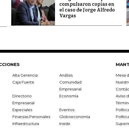
compulsaron copias en
el caso de Jorge Alfredo
Vargas
CCIONES
MANT
Alta Gerencia
Análisis
Mesa d
Caja Fuerte
Comunidad
Nuestr
Empresarial
Contác
Directorio
Economía
Aviso 
Empresarial
Términ
Especiales
Eventos
Políti
Finanzas Personales
Globoeconomía
Polític
Infraestructura
Inside
Superi