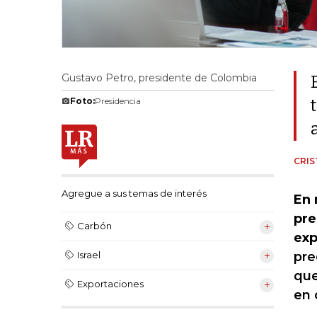
Gustavo Petro, presidente de Colombia
Foto:
Presidencia
CRI
Agregue a sus temas de interés
En 
pre
Carbón
exp
pre
Israel
que
Exportaciones
en 