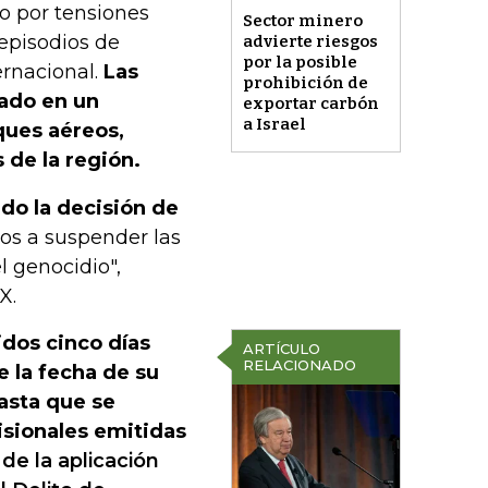
do por tensiones
Sector minero
 episodios de
advierte riesgos
por la posible
ernacional.
Las
prohibición de
tado en un
exportar carbón
a Israel
ques aéreos,
de la región.
do la decisión de
s a suspender las
l genocidio",
X.
idos cinco días
ARTÍCULO
RELACIONADO
e la fecha de su
hasta que se
isionales emitidas
de la aplicación