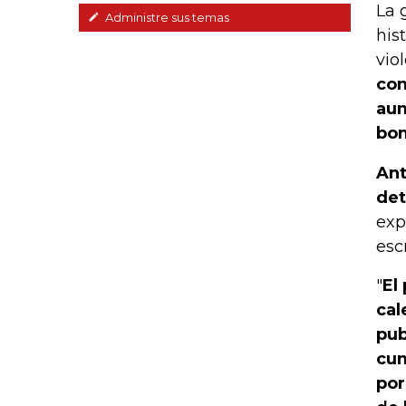
La 
Administre sus temas
his
vio
con
aum
bom
Ant
det
exp
esc
"
El
cal
pub
cum
por