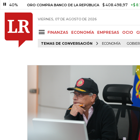
%
$ 408.498,97
+$ 8.753,81
+
ORO COMPRA BANCO DE LA REPÚBLICA
VIERNES, 07 DE AGOSTO DE 2026
FINANZAS
ECONOMÍA
EMPRESAS
OCIO
G
TEMAS DE CONVERSACIÓN
ECONOMÍA
GOBIE