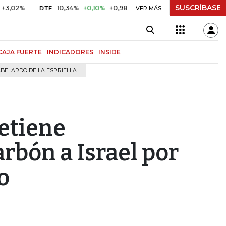
SUSCRÍBASE
10,34%
+0,10%
+0,98%
$ 416,91
+$ 0,05
+0,01%
DTF
UVR
VER MÁS
CAJA FUERTE
INDICADORES
INSIDE
BELARDO DE LA ESPRIELLA
detiene
rbón a Israel por
o