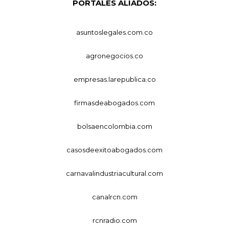
PORTALES ALIADOS:
asuntoslegales.com.co
agronegocios.co
empresas.larepublica.co
firmasdeabogados.com
bolsaencolombia.com
casosdeexitoabogados.com
carnavalindustriacultural.com
canalrcn.com
rcnradio.com