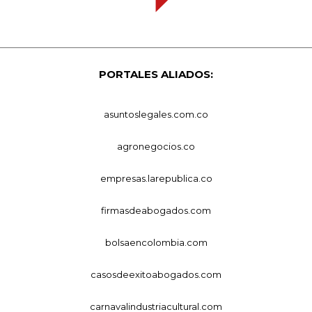
PORTALES ALIADOS:
asuntoslegales.com.co
agronegocios.co
empresas.larepublica.co
firmasdeabogados.com
bolsaencolombia.com
casosdeexitoabogados.com
carnavalindustriacultural.com