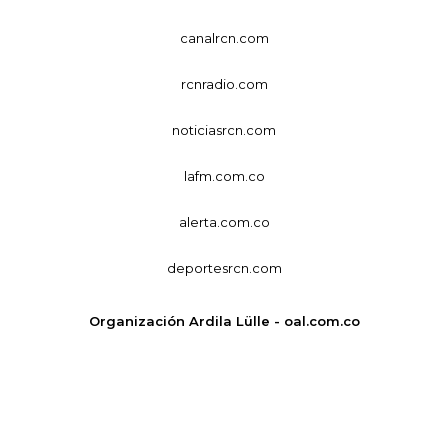
canalrcn.com
rcnradio.com
noticiasrcn.com
lafm.com.co
alerta.com.co
deportesrcn.com
Organización Ardila Lülle - oal.com.co