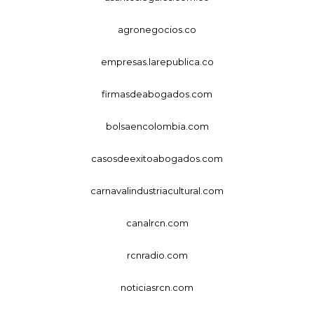
agronegocios.co
empresas.larepublica.co
firmasdeabogados.com
bolsaencolombia.com
casosdeexitoabogados.com
carnavalindustriacultural.com
canalrcn.com
rcnradio.com
noticiasrcn.com