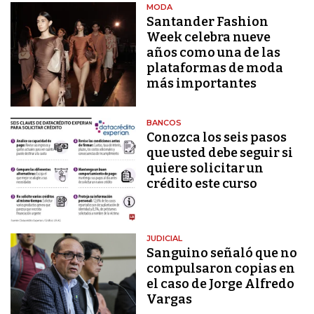
MODA
Santander Fashion
Week celebra nueve
años como una de las
plataformas de moda
más importantes
BANCOS
Conozca los seis pasos
que usted debe seguir si
quiere solicitar un
crédito este curso
JUDICIAL
Sanguino señaló que no
compulsaron copias en
el caso de Jorge Alfredo
Vargas