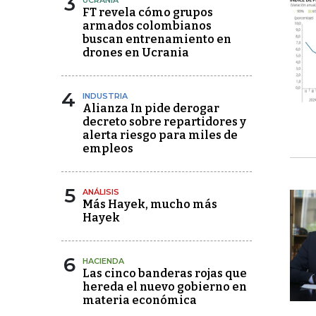
3
UCRANIA
FT revela cómo grupos
armados colombianos
buscan entrenamiento en
drones en Ucrania
4
INDUSTRIA
Alianza In pide derogar
decreto sobre repartidores y
alerta riesgo para miles de
empleos
5
ANÁLISIS
Más Hayek, mucho más
Hayek
6
HACIENDA
Las cinco banderas rojas que
hereda el nuevo gobierno en
materia económica