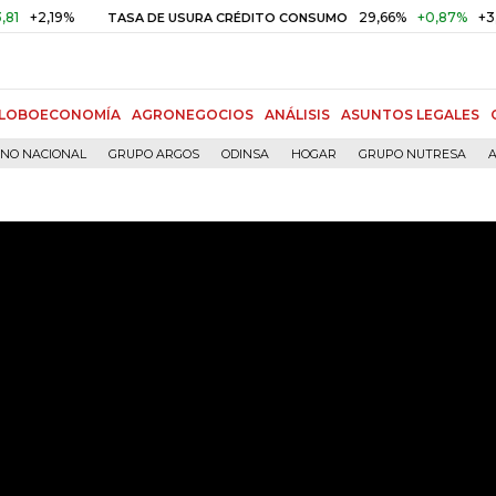
19%
29,66%
+0,87%
+3,02%
TASA DE USURA CRÉDITO CONSUMO
LOBOECONOMÍA
AGRONEGOCIOS
ANÁLISIS
ASUNTOS LEGALES
RNO NACIONAL
GRUPO ARGOS
ODINSA
HOGAR
GRUPO NUTRESA
A