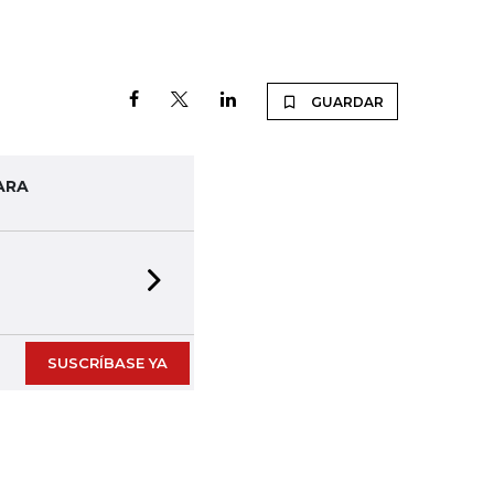
GUARDAR
ARA
Next slide
SUSCRÍBASE YA