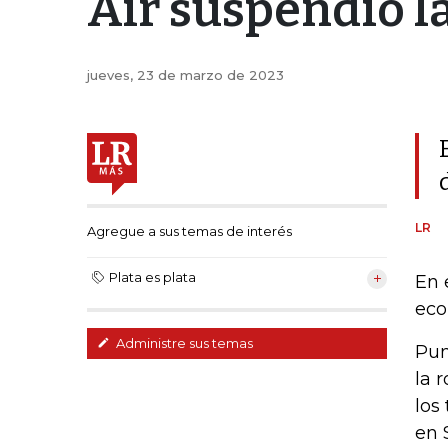
Air suspendió l
jueves, 23 de marzo de 2023
LR
Agregue a sus temas de interés
Plata es plata
En 
eco
Administre sus temas
Pun
la 
los
en 