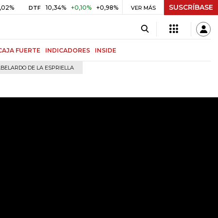
SUSCRÍBASE
10,34%
+0,10%
+0,98%
$ 416,91
+$ 0,05
+0,01%
DTF
UVR
VER MÁS
B
CAJA FUERTE
INDICADORES
INSIDE
BELARDO DE LA ESPRIELLA