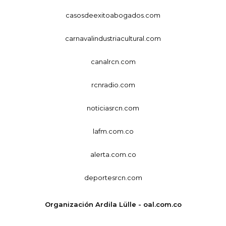
casosdeexitoabogados.com
carnavalindustriacultural.com
canalrcn.com
rcnradio.com
noticiasrcn.com
lafm.com.co
alerta.com.co
deportesrcn.com
Organización Ardila Lülle - oal.com.co