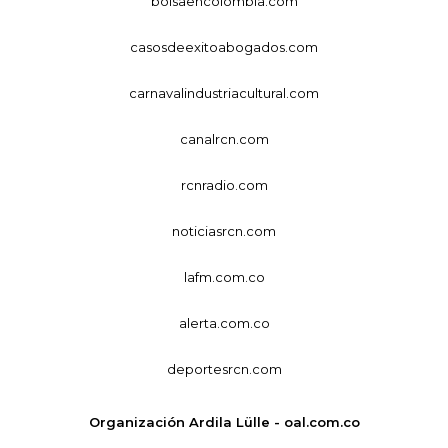
bolsaencolombia.com
casosdeexitoabogados.com
carnavalindustriacultural.com
canalrcn.com
rcnradio.com
noticiasrcn.com
lafm.com.co
alerta.com.co
deportesrcn.com
Organización Ardila Lülle - oal.com.co