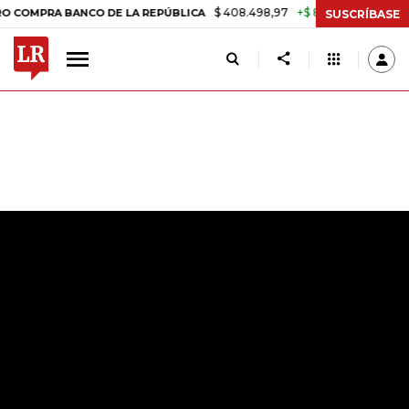
$ 408.498,97
+$ 8.753,81
+2,19%
A BANCO DE LA REPÚBLICA
TAS
SUSCRÍBASE