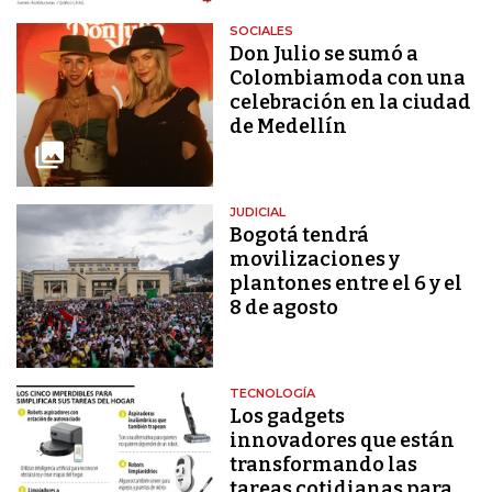
SOCIALES
Don Julio se sumó a
Colombiamoda con una
celebración en la ciudad
de Medellín
JUDICIAL
Bogotá tendrá
movilizaciones y
plantones entre el 6 y el
8 de agosto
TECNOLOGÍA
Los gadgets
innovadores que están
transformando las
tareas cotidianas para