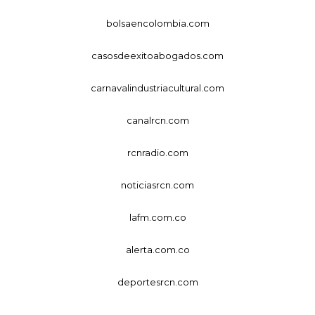
bolsaencolombia.com
casosdeexitoabogados.com
carnavalindustriacultural.com
canalrcn.com
rcnradio.com
noticiasrcn.com
lafm.com.co
alerta.com.co
deportesrcn.com