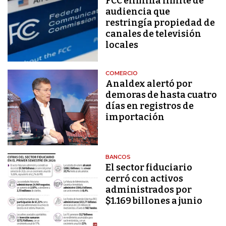
FCC elimina límite de
audiencia que
restringía propiedad de
canales de televisión
locales
COMERCIO
Analdex alertó por
demoras de hasta cuatro
días en registros de
importación
BANCOS
El sector fiduciario
cerró con activos
administrados por
$1.169 billones a junio