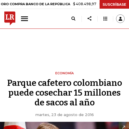
$ 408.498,97
+$ 8.753,81
+2,19%
MPRA BANCO DE LA REPÚBLICA
T
SUSCRÍBASE
ECONOMÍA
Parque cafetero colombiano
puede cosechar 15 millones
de sacos al año
martes, 23 de agosto de 2016