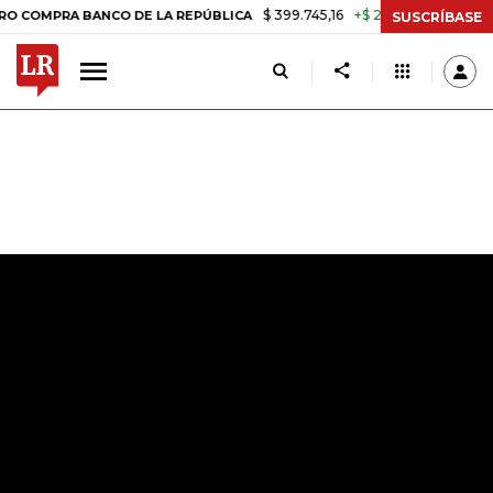
$ 399.745,16
+$ 2.295,71
+0,58%
RA BANCO DE LA REPÚBLICA
TAS
SUSCRÍBASE