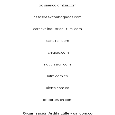
bolsaencolombia.com
casosdeexitoabogados.com
carnavalindustriacultural.com
canalrcn.com
rcnradio.com
noticiasrcn.com
lafm.com.co
alerta.com.co
deportesrcn.com
Organización Ardila Lülle - oal.com.co