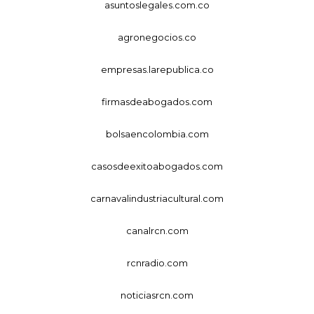
asuntoslegales.com.co
agronegocios.co
empresas.larepublica.co
firmasdeabogados.com
bolsaencolombia.com
casosdeexitoabogados.com
carnavalindustriacultural.com
canalrcn.com
rcnradio.com
noticiasrcn.com