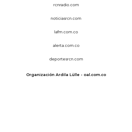
rcnradio.com
noticiasrcn.com
lafm.com.co
alerta.com.co
deportesrcn.com
Organización Ardila Lülle - oal.com.co