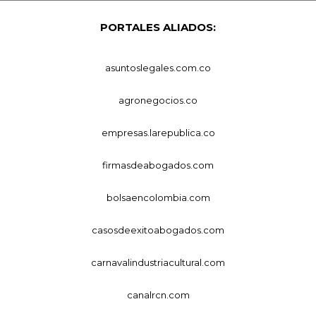
PORTALES ALIADOS:
asuntoslegales.com.co
agronegocios.co
empresas.larepublica.co
firmasdeabogados.com
bolsaencolombia.com
casosdeexitoabogados.com
carnavalindustriacultural.com
canalrcn.com