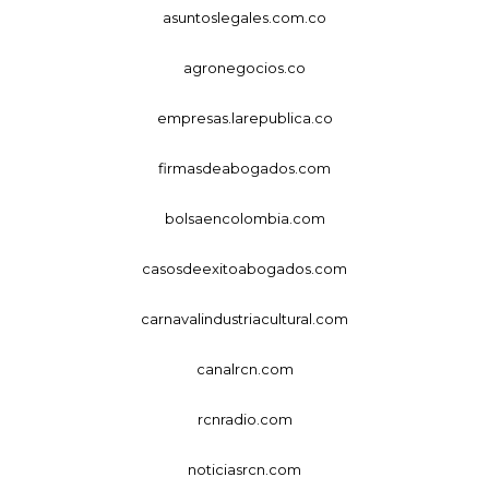
asuntoslegales.com.co
agronegocios.co
empresas.larepublica.co
firmasdeabogados.com
bolsaencolombia.com
casosdeexitoabogados.com
carnavalindustriacultural.com
canalrcn.com
rcnradio.com
noticiasrcn.com