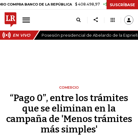
$ 408.498,97
+$ 8.753,81
+2,19%
RA BANCO DE LA REPÚBLICA
TAS
SUSCRÍBASE
EN VIVO
Posesión presidencial de Abelardo de la Espriell
COMERCIO
“Pago 0”, entre los trámites
que se eliminan en la
campaña de 'Menos trámites
más simples'