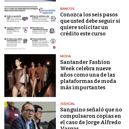
BANCOS
Conozca los seis pasos
que usted debe seguir si
quiere solicitar un
crédito este curso
MODA
Santander Fashion
Week celebra nueve
años como una de las
plataformas de moda
más importantes
JUDICIAL
Sanguino señaló que no
compulsaron copias en
el caso de Jorge Alfredo
Vargas