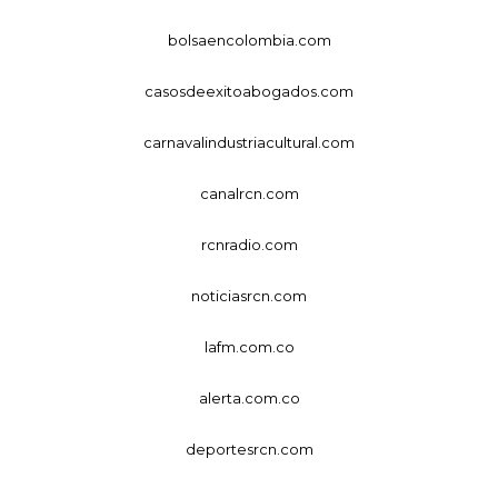
bolsaencolombia.com
casosdeexitoabogados.com
carnavalindustriacultural.com
canalrcn.com
rcnradio.com
noticiasrcn.com
lafm.com.co
alerta.com.co
deportesrcn.com