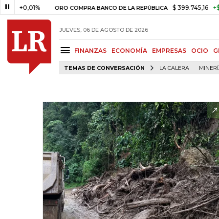
+0,01%
$ 399.745,16
+$ 2.295,
ORO COMPRA BANCO DE LA REPÚBLICA
JUEVES, 06 DE AGOSTO DE 2026
FINANZAS
ECONOMÍA
EMPRESAS
OCIO
G
TEMAS DE CONVERSACIÓN
LA CALERA
MINER