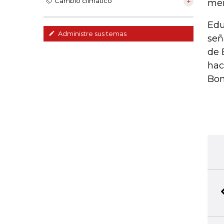
Cambio climático
men
Edu
Administre sus temas
señ
de 
hac
Bom