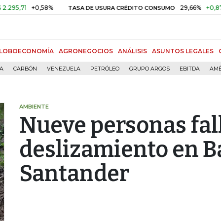
71
+0,58%
29,66%
+0,87%
+3
TASA DE USURA CRÉDITO CONSUMO
LOBOECONOMÍA
AGRONEGOCIOS
ANÁLISIS
ASUNTOS LEGALES
ÍA
CARBÓN
VENEZUELA
PETRÓLEO
GRUPO ARGOS
EBITDA
AMÉ
AMBIENTE
Nueve personas fall
deslizamiento en 
Santander