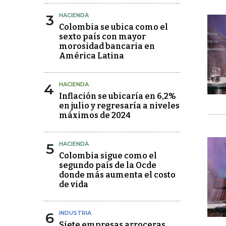
3
HACIENDA
Colombia se ubica como el
sexto país con mayor
morosidad bancaria en
América Latina
4
HACIENDA
Inflación se ubicaría en 6,2%
en julio y regresaría a niveles
máximos de 2024
5
HACIENDA
Colombia sigue como el
segundo país de la Ocde
donde más aumenta el costo
de vida
6
INDUSTRIA
Siete empresas arroceras