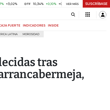
SUSCRÍBASE
,02%
10,34%
+0,10%
+0,98%
$ 416,86
+$ 0,05
+0,0
DTF
VER MÁS
UVR
CAJA FUERTE
INDICADORES
INSIDE
RICA LATINA
MOROSIDAD
ecidas tras
Barrancabermeja,