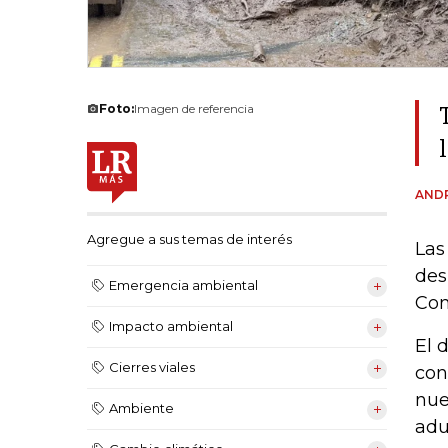
Foto:
Imagen de referencia
ANDR
Agregue a sus temas de interés
Las
des
Emergencia ambiental
Com
Impacto ambiental
El 
Cierres viales
con
nue
Ambiente
adu