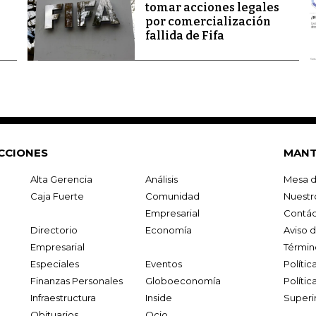
tomar acciones legales
por comercialización
fallida de Fifa
CCIONES
MANT
Alta Gerencia
Análisis
Mesa d
Caja Fuerte
Comunidad
Nuestr
Empresarial
Contác
Directorio
Economía
Aviso 
Empresarial
Términ
Especiales
Eventos
Políti
Finanzas Personales
Globoeconomía
Polític
Infraestructura
Inside
Superi
Obituarios
Ocio