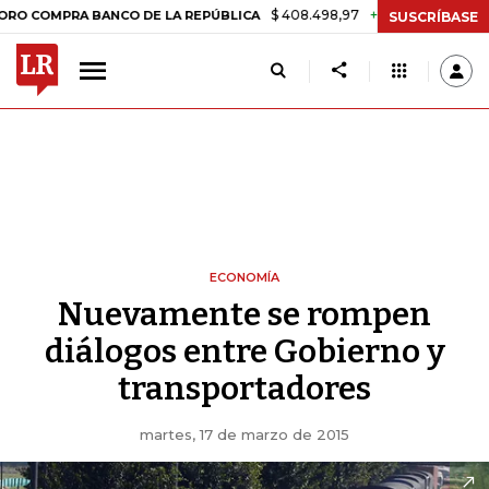
$ 408.498,97
+$ 8.753,81
+2,19%
PRA BANCO DE LA REPÚBLICA
TA
SUSCRÍBASE
ECONOMÍA
Nuevamente se rompen
diálogos entre Gobierno y
transportadores
martes, 17 de marzo de 2015