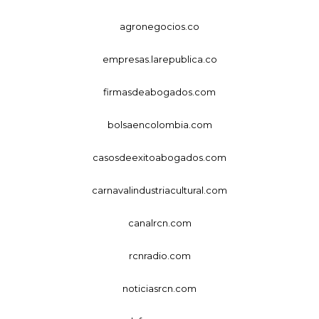
agronegocios.co
empresas.larepublica.co
firmasdeabogados.com
bolsaencolombia.com
casosdeexitoabogados.com
carnavalindustriacultural.com
canalrcn.com
rcnradio.com
noticiasrcn.com