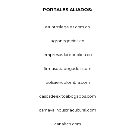
PORTALES ALIADOS:
asuntoslegales.com.co
agronegocios.co
empresas.larepublica.co
firmasdeabogados.com
bolsaencolombia.com
casosdeexitoabogados.com
carnavalindustriacultural.com
canalrcn.com