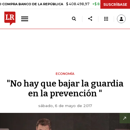
$ 408.498,97
+$ 8.753,81
+2,19%
BANCO DE LA REPÚBLICA
TASA 
SUSCRÍBASE
ECONOMÍA
"No hay que bajar la guardia
en la prevención "
sábado, 6 de mayo de 2017