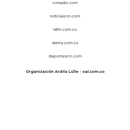
rcnradio.com
noticiasrcn.com
lafm.com.co
alerta.com.co
deportesrcn.com
Organización Ardila Lülle - oal.com.co