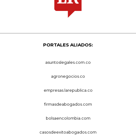
PORTALES ALIADOS:
asuntoslegales.com.co
agronegocios.co
empresas.larepublica.co
firmasdeabogados.com
bolsaencolombia.com
casosdeexitoabogados.com