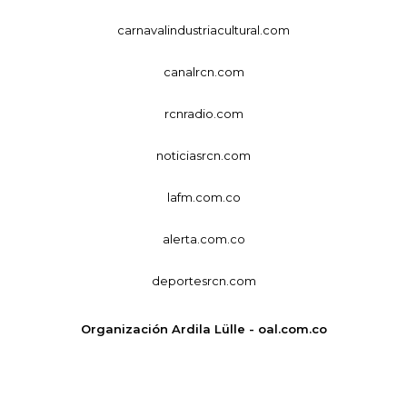
carnavalindustriacultural.com
canalrcn.com
rcnradio.com
noticiasrcn.com
lafm.com.co
alerta.com.co
deportesrcn.com
Organización Ardila Lülle - oal.com.co