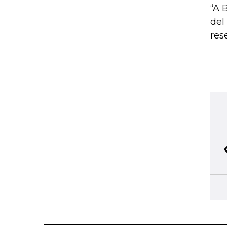
“A 
del
res