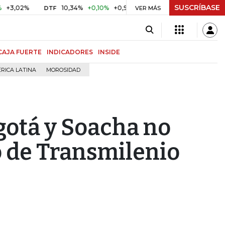
SUSCRÍBASE
%
10,34%
+0,10%
+0,98%
$ 416,86
+$ 0,05
+0,01%
DTF
UVR
VER MÁS
CAJA FUERTE
INDICADORES
INSIDE
RICA LATINA
MOROSIDAD
gotá y Soacha no
 de Transmilenio