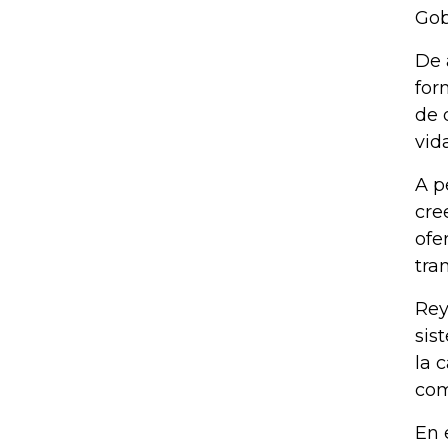
Gob
De 
for
de 
vid
A p
cre
ofe
tra
Rey
sis
la 
com
En 