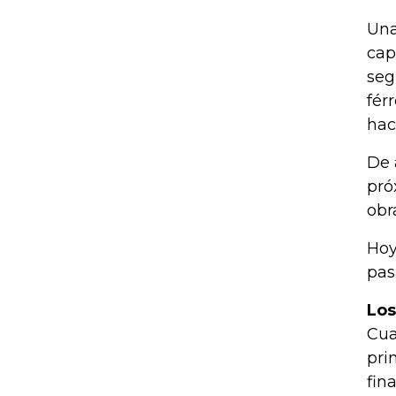
Una
cap
seg
fér
hac
De 
pró
obr
Hoy
pas
Los
Cua
pri
fin