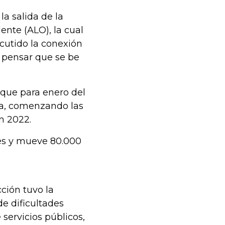
a salida de la
ente (ALO), la cual
scutido la conexión
 a pensar que se be
 que para enero del
bra, comenzando las
en 2022.
nes y mueve 80.000
ción tuvo la
e dificultades
servicios públicos,