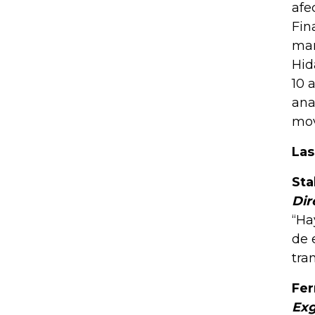
afe
Fin
man
Hid
10 
ana
mov
Las
Sta
Dir
“Ha
de 
tra
Fer
Exg