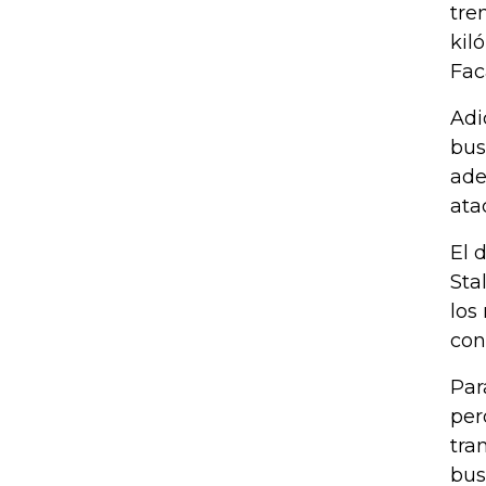
tre
kil
Fac
Adi
bus
ade
ata
El 
Sta
los
con
Par
per
tra
bus