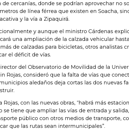
n de cercanías, donde se podrían aprovechar no so
ómetros de línea férrea que existen en Soacha, sin
acativa y la vía a Zipaquirá.
cionalmente y aunque el ministro Cárdenas explic
cará una ampliación de la calzada vehicular hasta 
más de calzadas para bicicletas, otros analistas 
car el déficit de vías.
director del Observatorio de Movilidad de la Unive
lin Rojas, consideró que la falta de vías que conect
 municipios aledaños deja cortas las dos nuevas f
struir.
a Rojas, con las nuevas obras, “habrá más estacion
o se tiene que ampliar las vías de entrada y salid
nsporte público con otros medios de transporte, c
car que las rutas sean intermunicipales”.