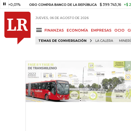
01%
$ 399.745,16
+$ 2.295,71
ORO COMPRA BANCO DE LA REPÚBLICA
JUEVES, 06 DE AGOSTO DE 2026
FINANZAS
ECONOMÍA
EMPRESAS
OCIO
G
TEMAS DE CONVERSACIÓN
LA CALERA
MINER