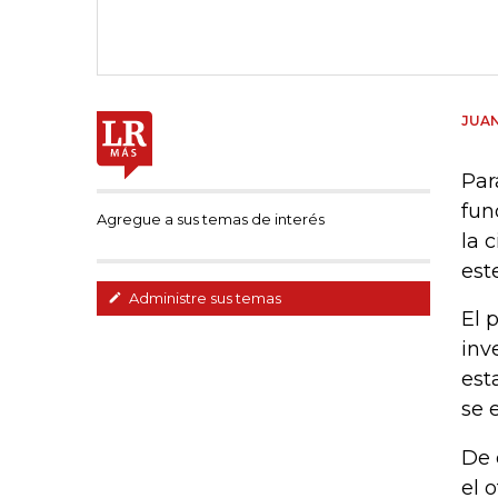
JUAN
Par
fun
Agregue a sus temas de interés
la 
est
Administre sus temas
El 
inv
est
se 
De 
el 