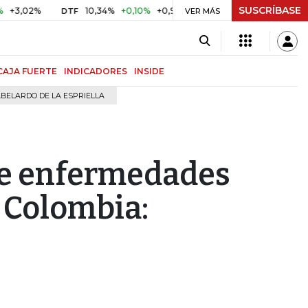
SUSCRÍBASE
2%
10,34%
+0,10%
+0,98%
$ 416,96
+$ 0,05
+0,01%
DTF
UVR
VER MÁS
CAJA FUERTE
INDICADORES
INSIDE
BELARDO DE LA ESPRIELLA
de enfermedades
n Colombia: