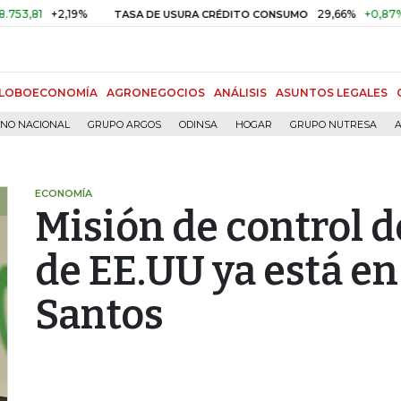
+2,19%
29,66%
+0,87%
+3,0
TASA DE USURA CRÉDITO CONSUMO
LOBOECONOMÍA
AGRONEGOCIOS
ANÁLISIS
ASUNTOS LEGALES
RNO NACIONAL
GRUPO ARGOS
ODINSA
HOGAR
GRUPO NUTRESA
A
ECONOMÍA
Misión de control 
de EE.UU ya está e
Santos