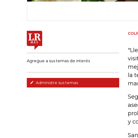
COL
"Ll
vis
Agregue a sus temas de interés
mej
la 
mañ
Administre sus temas
Seg
ase
pro
y c
San