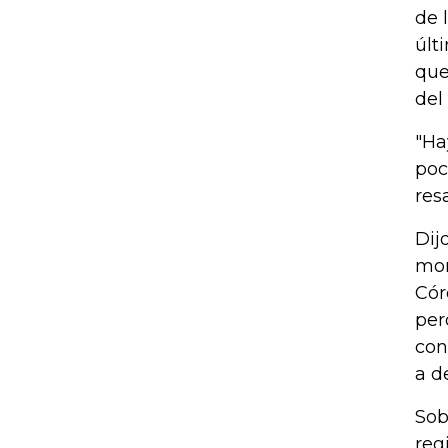
de 
últ
que
del
"Ha
poc
res
Dij
mom
Cór
per
con
a d
Sob
reg