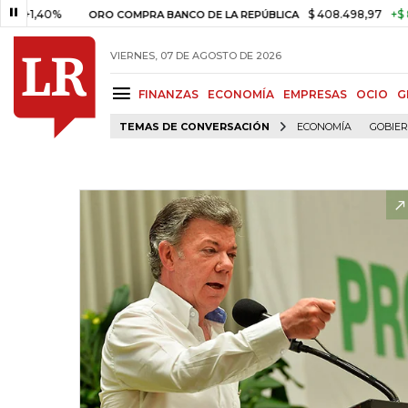
40%
$ 408.498,97
+$ 8.753,81
ORO COMPRA BANCO DE LA REPÚBLICA
VIERNES, 07 DE AGOSTO DE 2026
FINANZAS
ECONOMÍA
EMPRESAS
OCIO
G
TEMAS DE CONVERSACIÓN
ECONOMÍA
GOBIE