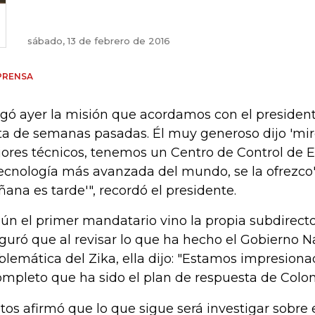
sábado, 13 de febrero de 2016
PRENSA
egó ayer la misión que acordamos con el preside
ita de semanas pasadas. Él muy generoso dijo 'mi
ores técnicos, tenemos un Centro de Control de 
tecnología más avanzada del mundo, se la ofrezco'.Y
ana es tarde'", recordó el presidente.
ún el primer mandatario vino la propia subdirecto
guró que al revisar lo que ha hecho el Gobierno Na
blemática del Zika, ella dijo: "Estamos impresion
ompleto que ha sido el plan de respuesta de Colo
tos afirmó que lo que sigue será investigar sobr