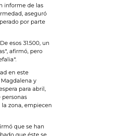
n informe de las
fermedad, aseguró
perado por parte
 De esos 31.500, un
", afirmó, pero
falia".
dad en este
- Magdalena y
spera para abril,
e personas
n la zona, empiecen
firmó que se han
obado que éste se