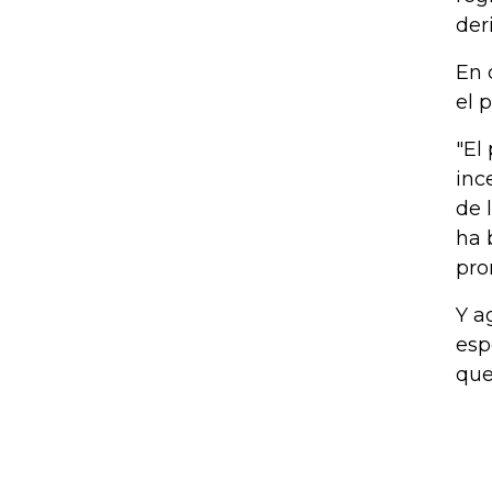
der
En 
el 
"El
inc
de 
ha 
pro
Y a
esp
que