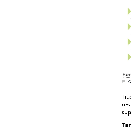
G
Tra
res
sup
Tam