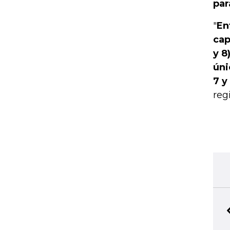
par
"
En
cap
y 8
úni
7 y
reg