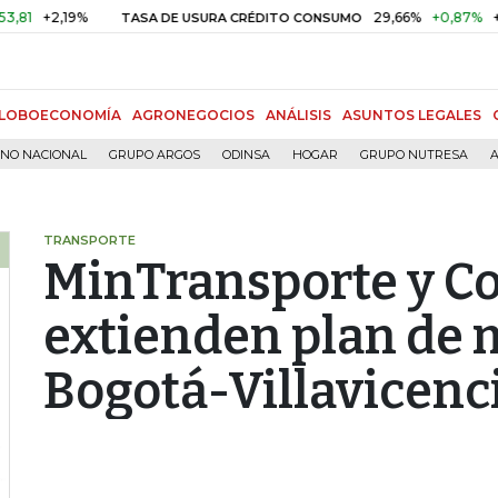
,19%
29,66%
+0,87%
+3,02%
TASA DE USURA CRÉDITO CONSUMO
LOBOECONOMÍA
AGRONEGOCIOS
ANÁLISIS
ASUNTOS LEGALES
RNO NACIONAL
GRUPO ARGOS
ODINSA
HOGAR
GRUPO NUTRESA
A
TRANSPORTE
MinTransporte y C
extienden plan de 
Bogotá-Villavicenc