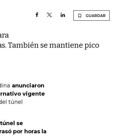
GUARDAR
ara
as. También se mantiene pico
ndina
anunciaron
ernativo vigente
del túnel
 túnel se
asó por horas la