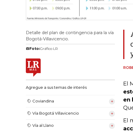
Detalle del plan de contingencia para la vía
Bogotá-Villavicencio.
Foto:
Gráfico LR
ROB
El 
Agregue a sus temas de interés
est
en 
Coviandina
Que
Vía Bogotá Villavicencio
El 
Vía al Llano
acc