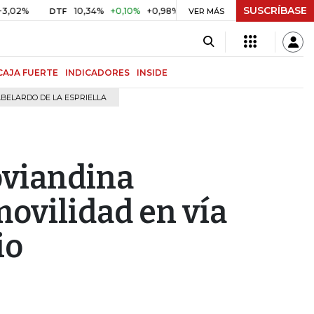
SUSCRÍBASE
10,34%
+0,10%
+0,98%
$ 416,96
+$ 0,05
+0,01%
DTF
UVR
VER MÁS
CAJA FUERTE
INDICADORES
INSIDE
BELARDO DE LA ESPRIELLA
oviandina
movilidad en vía
io