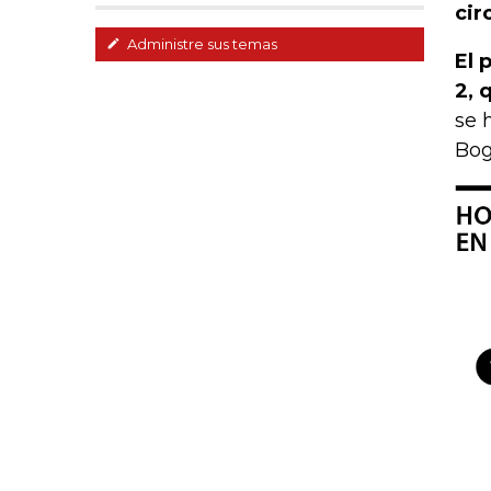
cir
Administre sus temas
El 
2, 
se 
Bog