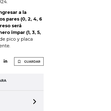
024.
ngresar a la
s pares (0, 2, 4, 6
greso será
ro impar (1, 3, 5,
 de pico y placa
ente.
GUARDAR
ARA
Next slide