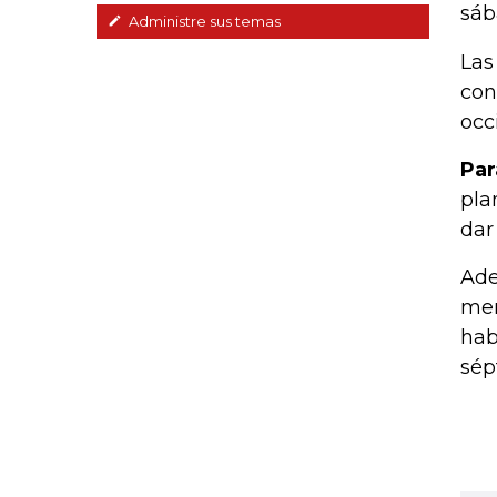
sáb
Administre sus temas
Las
con
occ
Par
pla
dar
Ade
men
hab
sép