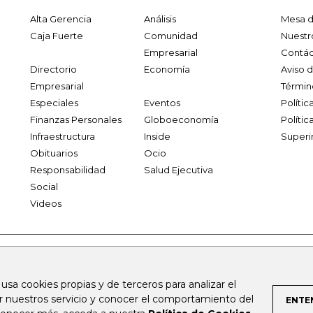
Alta Gerencia
Análisis
Mesa d
Caja Fuerte
Comunidad
Nuestr
Empresarial
Contác
Directorio
Economía
Aviso 
Empresarial
Términ
Especiales
Eventos
Políti
Finanzas Personales
Globoeconomía
Polític
Infraestructura
Inside
Superi
Obituarios
Ocio
Responsabilidad
Salud Ejecutiva
Social
Videos
.larepublica.co
firmasdeabogados.com
bolsaencolombia.com
 usa cookies propias y de terceros para analizar el
al.com
canalrcn.com
rcnradio.com
noticiasrcn.com
lafm.c
ar nuestros servicio y conocer el comportamiento del
ENTE