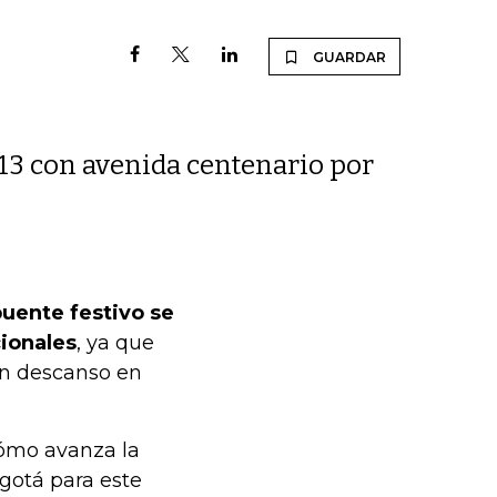
GUARDAR
e 13 con avenida centenario por
puente festivo se
cionales
, ya que
un descanso en
cómo avanza la
ogotá para este