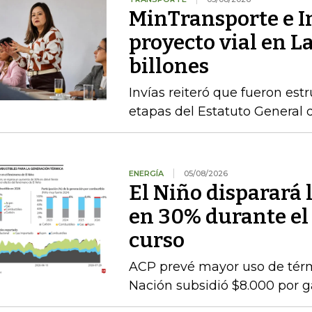
MinTransporte e I
proyecto vial en L
billones
Invías reiteró que fueron est
etapas del Estatuto General 
ENERGÍA
05/08/2026
El Niño disparará 
en 30% durante el
curso
ACP prevé mayor uso de térmi
Nación subsidió $8.000 por g