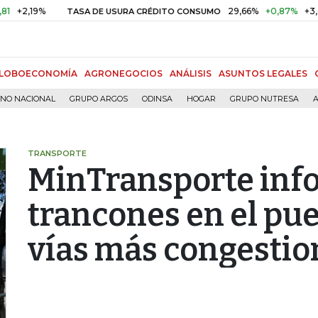
2,19%
29,66%
+0,87%
+3,02%
TASA DE USURA CRÉDITO CONSUMO
LOBOECONOMÍA
AGRONEGOCIOS
ANÁLISIS
ASUNTOS LEGALES
RNO NACIONAL
GRUPO ARGOS
ODINSA
HOGAR
GRUPO NUTRESA
A
TRANSPORTE
MinTransporte inf
trancones en el pue
vías más congesti