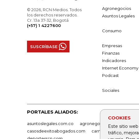
Agronegocios
© 2026, RCN Medios. Todos
los derechos reservados.
Asuntos Legales
Cr. 13a 37-32, Bogotá
(+57) 1 4227600
Consumo
Empresas
SUSCRÍBASE
Finanzas
Indicadores
Internet Economy
Podcast
Sociales
PORTALES ALIADOS:
COOKIES
asuntoslegales.com.co
agronegocios.co
empresas
Este sitio web
casosdeexitoabogados.com
carnavalindustriacultur
tráfico, mejor
deportesrcn.com