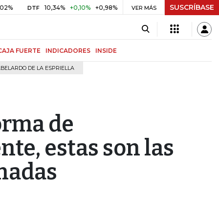
SUSCRÍBASE
10,34%
+0,10%
+0,98%
$ 416,91
+$ 0,05
+0,01%
DTF
UVR
VER MÁS
CAJA FUERTE
INDICADORES
INSIDE
BELARDO DE LA ESPRIELLA
orma de
nte, estas son las
onadas