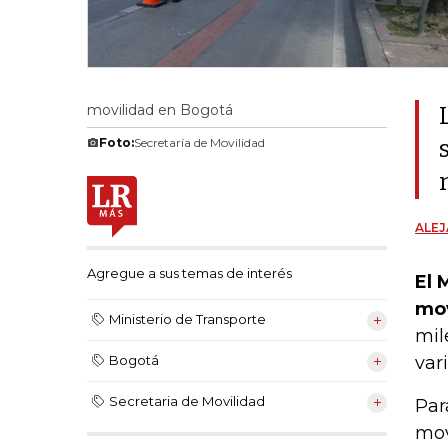
movilidad en Bogotá
Foto:
Secretaría de Movilidad
ALE
Agregue a sus temas de interés
El 
mov
Ministerio de Transporte
mil
var
Bogotá
Secretaria de Movilidad
Par
mov