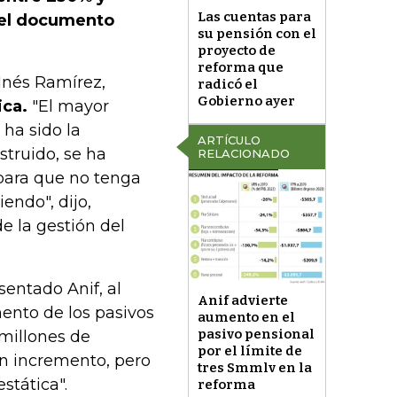
Las cuentas para
á el documento
su pensión con el
proyecto de
reforma que
 Inés Ramírez,
radicó el
Gobierno ayer
ica.
"El mayor
ha sido la
ARTÍCULO
struido, se ha
RELACIONADO
 para que no tenga
ndo", dijo,
e la gestión del
entado Anif, al
Anif advierte
ento de los pasivos
aumento en el
pasivo pensional
millones de
por el límite de
un incremento, pero
tres Smmlv en la
stática".
reforma