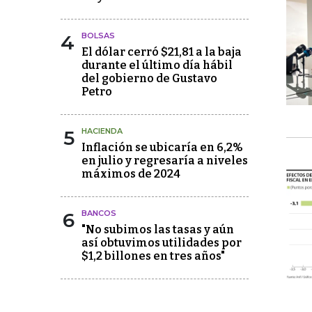
4
BOLSAS
El dólar cerró $21,81 a la baja
durante el último día hábil
del gobierno de Gustavo
Petro
5
HACIENDA
Inflación se ubicaría en 6,2%
en julio y regresaría a niveles
máximos de 2024
6
BANCOS
"No subimos las tasas y aún
así obtuvimos utilidades por
$1,2 billones en tres años"