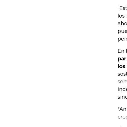
“Es
los
aho
pue
pen
En 
par
los
sos
sem
ind
sin
"An
cre