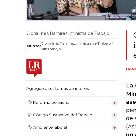
Gloria Inés Ramírez, ministra de Trabajo
Gloria Inés Ramírez, ministra de Trabajo /
Foto:
MinTrabajo
DANI
La 
Agregue a sus temas de interés
Min
ase
Reforma pensional
pen
Código Sustantivo del Trabajo
de 
(As
Ambiente laboral
un 