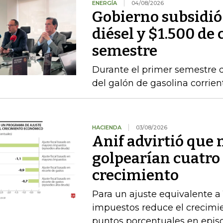
ENERGÍA
04/08/2026
Gobierno subsidió
diésel y $1.500 de 
semestre
Durante el primer semestre d
del galón de gasolina corrien
HACIENDA
03/08/2026
Anif advirtió que
golpearían cuatro 
crecimiento
Para un ajuste equivalente a
impuestos reduce el crecimi
puntos porcentuales en epis