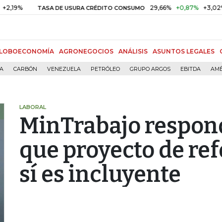
29,66%
+0,87%
+3,02%
TASA DE USURA CRÉDITO CONSUMO
DT
LOBOECONOMÍA
AGRONEGOCIOS
ANÁLISIS
ASUNTOS LEGALES
ÍA
CARBÓN
VENEZUELA
PETRÓLEO
GRUPO ARGOS
EBITDA
AMÉ
LABORAL
MinTrabajo respond
que proyecto de re
sí es incluyente