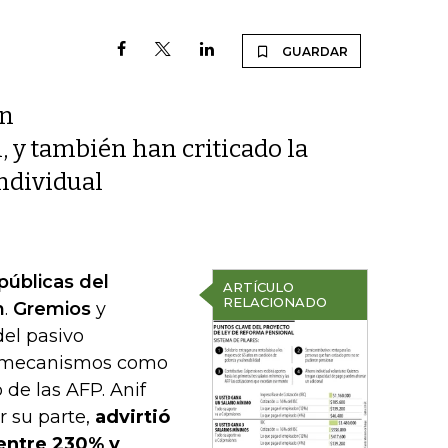
GUARDAR
un
 y también han criticado la
ndividual
públicas del
ARTÍCULO
RELACIONADO
n
.
Gremios
y
el pasivo
de mecanismos como
 de las AFP. Anif
r su parte,
advirtió
 entre 230% y