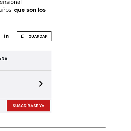
pensional
 años,
que son los
GUARDAR
ARA
Next slide
SUSCRÍBASE YA