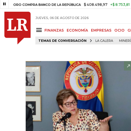
$ 408.498,97
+$ 8.753,81
+2,19%
RO COMPRA BANCO DE LA REPÚBLICA
JUEVES, 06 DE AGOSTO DE 2026
FINANZAS
ECONOMÍA
EMPRESAS
OCIO
G
TEMAS DE CONVERSACIÓN
LA CALERA
MINER