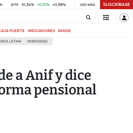
SUSCRÍBASE
10,34%
+0,10%
+0,98%
$ 416,86
+$ 0,05
+0,01%
F
UVR
VER MÁS
BITC
CAJA FUERTE
INDICADORES
INSIDE
RICA LATINA
MOROSIDAD
e a Anif y dice
forma pensional