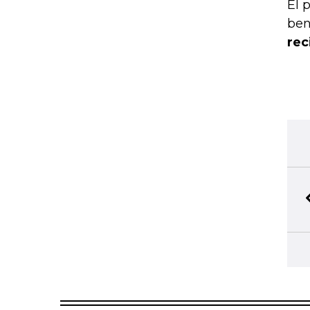
El 
ben
rec