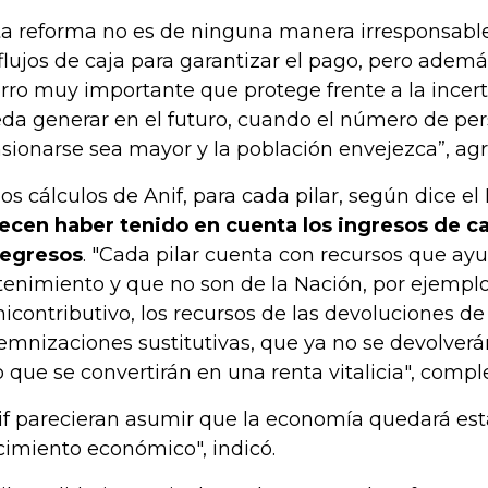
ta reforma no es de ninguna manera irresponsable
 flujos de caja para garantizar el pago, pero adem
rro muy importante que protege frente a la ince
da generar en el futuro, cuando el número de pe
sionarse sea mayor y la población envejezca”, agre
los cálculos de Anif, para cada pilar, según dice el
ecen haber tenido en cuenta los ingresos de cad
 egresos
. "Cada pilar cuenta con recursos que ay
tenimiento y que no son de la Nación, por ejemplo
icontributivo, los recursos de las devoluciones de 
emnizaciones sustitutivas, que ya no se devolverán 
o que se convertirán en una renta vitalicia", comp
if parecieran asumir que la economía quedará es
cimiento económico", indicó.