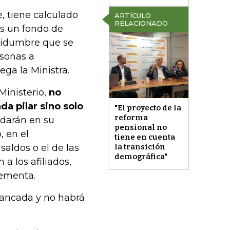
, tiene calculado
ARTÍCULO
RELACIONADO
ás un fondo de
rtidumbre que se
rsonas a
ga la Ministra.
 Ministerio,
no
a pilar sino solo
"El proyecto de la
reforma
udarán en su
pensional no
, en el
tiene en cuenta
la transición
saldos o el de las
demográfica"
a los afiliados,
lementa.
tancada y no habrá