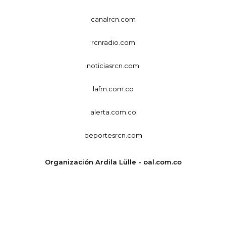
canalrcn.com
rcnradio.com
noticiasrcn.com
lafm.com.co
alerta.com.co
deportesrcn.com
Organización Ardila Lülle - oal.com.co