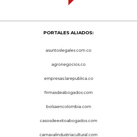
PORTALES ALIADOS:
asuntoslegales.com.co
agronegocios.co
empresas.larepublica.co
firmasdeabogados.com
bolsaencolombia.com
casosdeexitoabogados.com
carnavalindustriacultural.com