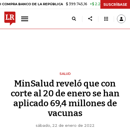
$ 399.745,16
+$ 2.295,71
+0,58%
 BANCO DE LA REPÚBLICA
TASA 
SUSCRÍBASE
SALUD
MinSalud reveló que con
corte al 20 de enero se han
aplicado 69,4 millones de
vacunas
sábado, 22 de enero de 2022