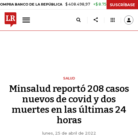
$ 408.498,97
+$ 8.753,81
+2,19%
NCO DE LA REPÚBLICA
TASA DE 
SUSCRÍBASE
SALUD
Minsalud reportó 208 casos
nuevos de covid y dos
muertes en las últimas 24
horas
lunes, 25 de abril de 2022