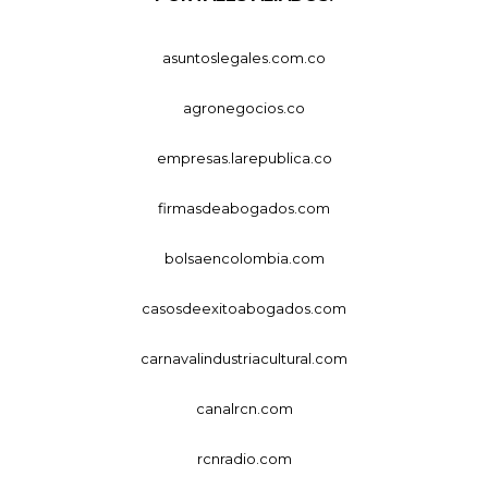
asuntoslegales.com.co
agronegocios.co
empresas.larepublica.co
firmasdeabogados.com
bolsaencolombia.com
casosdeexitoabogados.com
carnavalindustriacultural.com
canalrcn.com
rcnradio.com