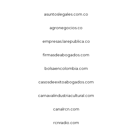
asuntoslegales.com.co
agronegocios.co
empresas.larepublica.co
firmasdeabogados.com
bolsaencolombia.com
casosdeexitoabogados.com
carnavalindustriacultural.com
canalrcn.com
rcnradio.com