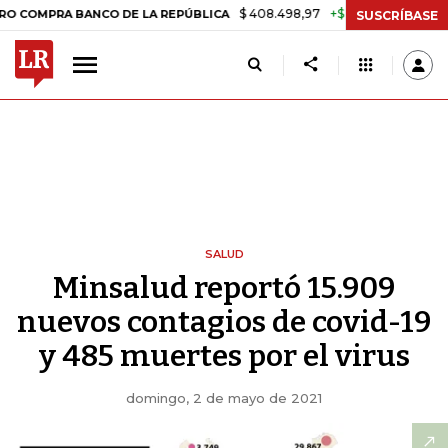
$ 408.498,97
+$ 8.753,81
+2,19%
 BANCO DE LA REPÚBLICA
TASA 
SUSCRÍBASE
SALUD
Minsalud reportó 15.909
nuevos contagios de covid-19
y 485 muertes por el virus
domingo, 2 de mayo de 2021