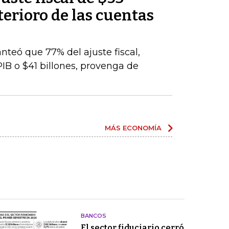
terioro de las cuentas
nteó que 77% del ajuste fiscal,
PIB o $41 billones, provenga de
MÁS ECONOMÍA
BANCOS
El sector fiduciario cerró