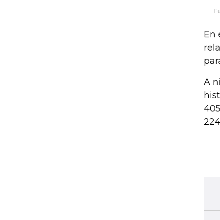
En 
rel
par
A n
his
405
224