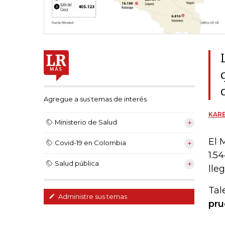
Agregue a sus temas de interés
KARE
Ministerio de Salud
El 
Covid-19 en Colombia
1.5
Salud pública
lle
Tal
Administre sus temas
pru