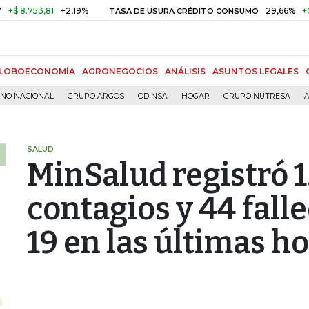
3,81
+2,19%
29,66%
+0,87%
+
TASA DE USURA CRÉDITO CONSUMO
LOBOECONOMÍA
AGRONEGOCIOS
ANÁLISIS
ASUNTOS LEGALES
RNO NACIONAL
GRUPO ARGOS
ODINSA
HOGAR
GRUPO NUTRESA
A
SALUD
MinSalud registró 
contagios y 44 fall
19 en las últimas h