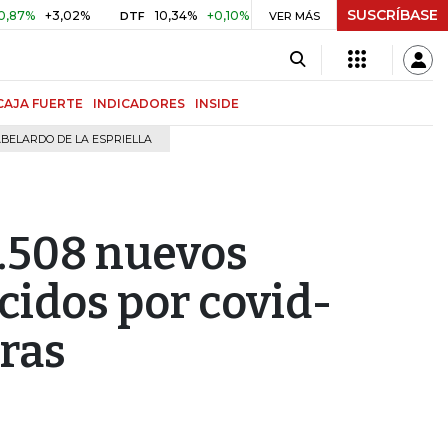
SUSCRÍBASE
3,02%
10,34%
+0,10%
+0,98%
$ 416,96
+$ 0,05
+0,
DTF
VER MÁS
UVR
CAJA FUERTE
INDICADORES
INSIDE
BELARDO DE LA ESPRIELLA
1.508 nuevos
ecidos por covid-
oras