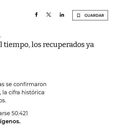
GUARDAR
n
 al tiempo, los recuperados ya
ras se confirmaron
la cifra histórica
os.
arse 50.421
tígenos.