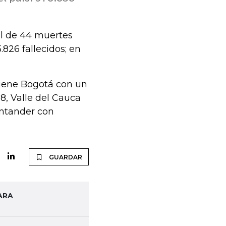
al de 44 muertes
.826 fallecidos; en
tiene Bogotá con un
68, Valle del Cauca
ntander con
GUARDAR
ARA