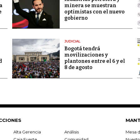
a
minera se muestran
e
optimistas con el nuevo
gobierno
JUDICIAL
Bogotá tendrá
movilizaciones y
d
plantones entre el 6 y el
8 de agosto
CCIONES
MANT
Alta Gerencia
Análisis
Mesa d
Caja Fuerte
Comunidad
Nuestr