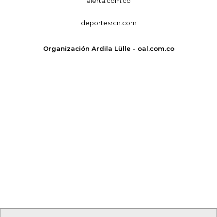
alerta.com.co
deportesrcn.com
Organización Ardila Lülle - oal.com.co