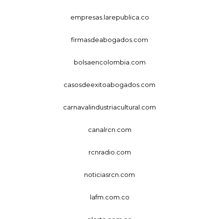
empresas.larepublica.co
firmasdeabogados.com
bolsaencolombia.com
casosdeexitoabogados.com
carnavalindustriacultural.com
canalrcn.com
rcnradio.com
noticiasrcn.com
lafm.com.co