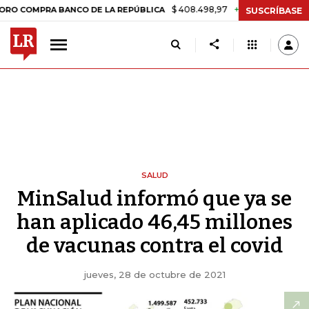
$ 408.498,97
+$ 8.753,81
+2,19%
PRA BANCO DE LA REPÚBLICA
T
SUSCRÍBASE
SALUD
MinSalud informó que ya se
han aplicado 46,45 millones
de vacunas contra el covid
jueves, 28 de octubre de 2021