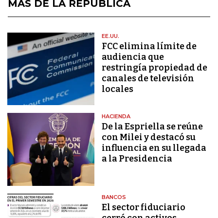
MÁS DE LA REPÚBLICA
EE.UU.
FCC elimina límite de
audiencia que
restringía propiedad de
canales de televisión
locales
HACIENDA
De la Espriella se reúne
con Milei y destacó su
influencia en su llegada
a la Presidencia
BANCOS
El sector fiduciario
cerró con activos