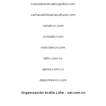
casosdeexitoabogados.com
carnavalindustriacultural.com
canalrcn.com
rcnradio.com
noticiasrcn.com
lafm.com.co
alerta.com.co
deportesrcn.com
Organización Ardila Lülle - oal.com.co