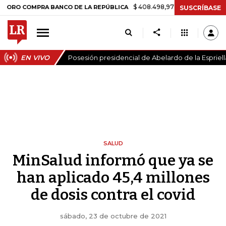
$ 408.498,97
+$ 8.753,81
+2,19%
COMPRA BANCO DE LA REPÚBLICA
SUSCRÍBASE
EN VIVO
Posesión presidencial de Abelardo de la Espriell
SALUD
MinSalud informó que ya se
han aplicado 45,4 millones
de dosis contra el covid
sábado, 23 de octubre de 2021