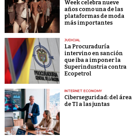
Week celebra nueve
años como una de las
plataformas de moda
más importantes
JUDICIAL
La Procuraduría
intervino en sanción
que iba a imponer la
Superindustria contra
Ecopetrol
INTERNET ECONOMY
Ciberseguridad: del área
de TI a las juntas