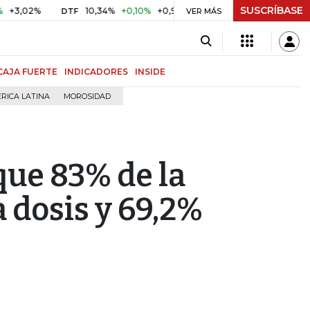
SUSCRÍBASE
%
10,34%
+0,10%
+0,98%
$ 416,86
+$ 0,05
+0,01%
DTF
UVR
VER MÁS
CAJA FUERTE
INDICADORES
INSIDE
RICA LATINA
MOROSIDAD
ue 83% de la
 dosis y 69,2%