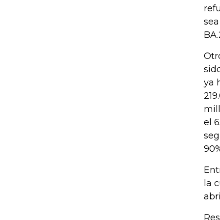
ref
sea
BA.
Otr
sid
ya 
219
mil
el 
seg
90%
Ent
la 
abri
Res