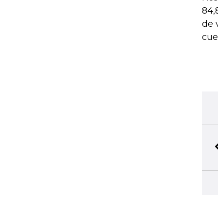
84,
de 
cue