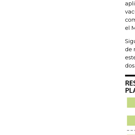
apl
vac
com
el 
Sig
de 
est
dos