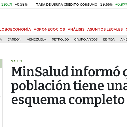
+0,58%
29,66%
+0,87%
+3,02
TASA DE USURA CRÉDITO CONSUMO
LOBOECONOMÍA
AGRONEGOCIOS
ANÁLISIS
ASUNTOS LEGALES
ÍA
CARBÓN
VENEZUELA
PETRÓLEO
GRUPO ARGOS
EBITDA
AMÉ
SALUD
MinSalud informó q
población tiene una
esquema completo