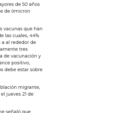
ayores de 50 años
nte de ómicron
las vacunas que han
de las cuales, 44%
 a al rededor de
damente tres
a de vacunación y
ance positivo,
os debe estar sobre
.
oblación migrante,
el jueves 21 de
rme señaló que