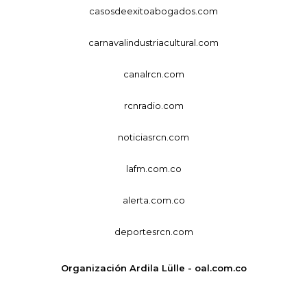
casosdeexitoabogados.com
carnavalindustriacultural.com
canalrcn.com
rcnradio.com
noticiasrcn.com
lafm.com.co
alerta.com.co
deportesrcn.com
Organización Ardila Lülle - oal.com.co