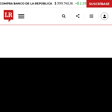
$ 399.745,16
+$ 2.295,71
+0,58%
BANCO DE LA REPÚBLICA
TASA D
SUSCRÍBASE