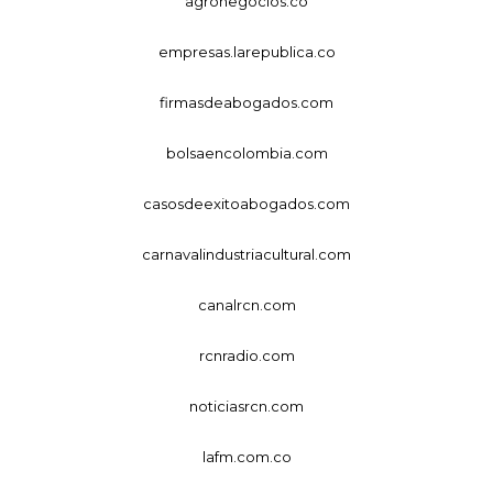
agronegocios.co
empresas.larepublica.co
firmasdeabogados.com
bolsaencolombia.com
casosdeexitoabogados.com
carnavalindustriacultural.com
canalrcn.com
rcnradio.com
noticiasrcn.com
lafm.com.co