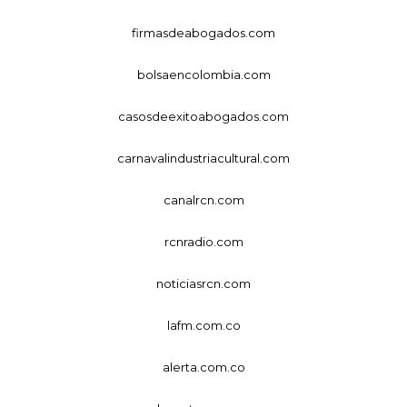
firmasdeabogados.com
bolsaencolombia.com
casosdeexitoabogados.com
carnavalindustriacultural.com
canalrcn.com
rcnradio.com
noticiasrcn.com
lafm.com.co
alerta.com.co