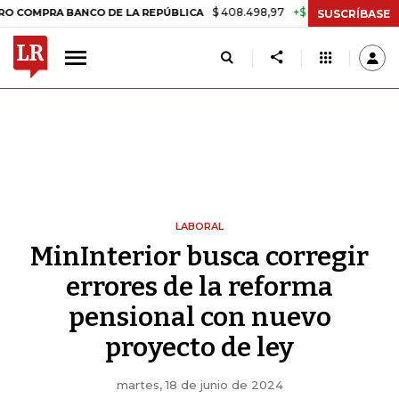
$ 408.498,97
+$ 8.753,81
+2,19%
RA BANCO DE LA REPÚBLICA
TAS
SUSCRÍBASE
LABORAL
MinInterior busca corregir
errores de la reforma
pensional con nuevo
proyecto de ley
martes, 18 de junio de 2024