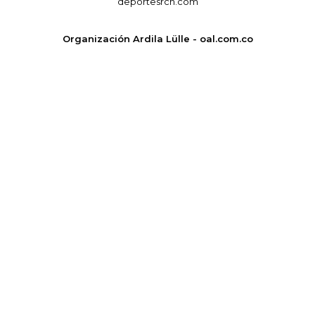
deportesrcn.com
Organización Ardila Lülle - oal.com.co