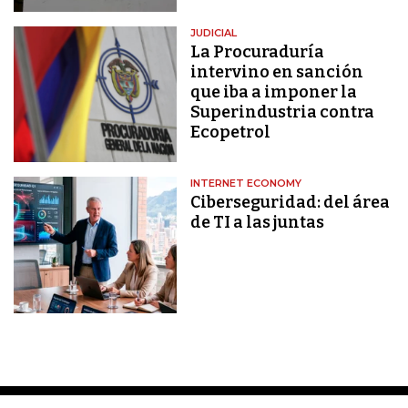
JUDICIAL
La Procuraduría
intervino en sanción
que iba a imponer la
Superindustria contra
Ecopetrol
INTERNET ECONOMY
Ciberseguridad: del área
de TI a las juntas