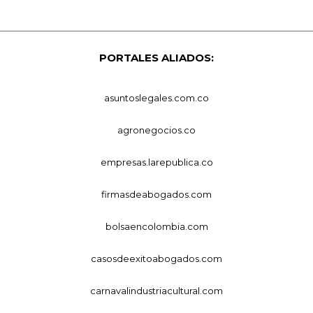
PORTALES ALIADOS:
asuntoslegales.com.co
agronegocios.co
empresas.larepublica.co
firmasdeabogados.com
bolsaencolombia.com
casosdeexitoabogados.com
carnavalindustriacultural.com