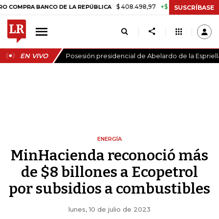
$ 408.498,97
+$ 8.753,81
+2,19%
PRA BANCO DE LA REPÚBLICA
TA
SUSCRÍBASE
EN VIVO
Posesión presidencial de Abelardo de la Espriell
ENERGÍA
MinHacienda reconoció más
de $8 billones a Ecopetrol
por subsidios a combustibles
lunes, 10 de julio de 2023