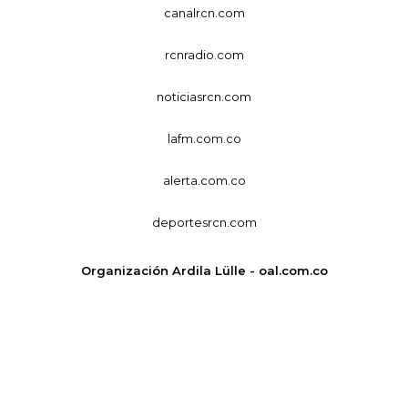
canalrcn.com
rcnradio.com
noticiasrcn.com
lafm.com.co
alerta.com.co
deportesrcn.com
Organización Ardila Lülle - oal.com.co